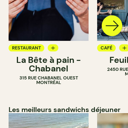
RESTAURANT
CAFÉ
La Bête à pain -
Feui
CAFÉ
PÂTISSERIE
Chabanel
2450 RUE
PÂTISSERIE
M
315 RUE CHABANEL OUEST
BOULANGERIE
MONTRÉAL
Les meilleurs sandwichs déjeuner