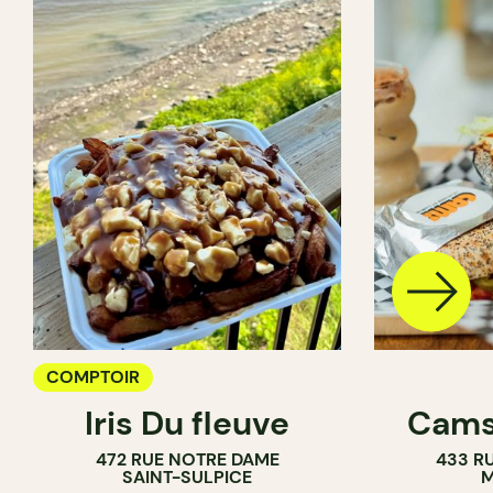
COMPTOIR
Iris Du fleuve
Cams
472 RUE NOTRE DAME
433 RU
SAINT-SULPICE
M