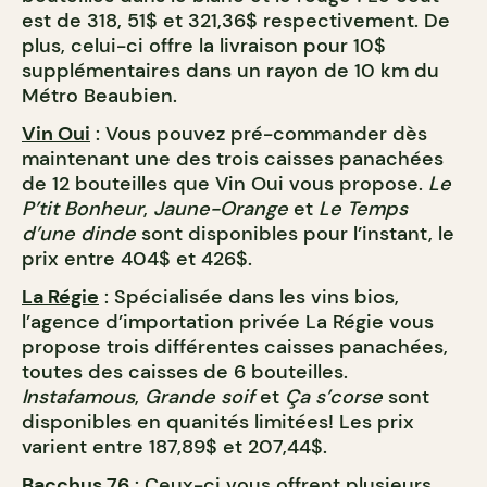
est de 318, 51$ et 321,36$ respectivement. De
plus, celui-ci offre la livraison pour 10$
supplémentaires dans un rayon de 10 km du
Métro Beaubien.
Vin Oui
: Vous pouvez pré-commander dès
maintenant une des trois caisses panachées
de 12 bouteilles que Vin Oui vous propose.
Le
P’tit Bonheur
,
Jaune-Orange
et
Le Temps
d’une dinde
sont disponibles pour l’instant, le
prix entre 404$ et 426$.
La Régie
: Spécialisée dans les vins bios,
l’agence d’importation privée La Régie vous
propose trois différentes caisses panachées,
toutes des caisses de 6 bouteilles.
Instafamous
,
Grande soif
et
Ça s’corse
sont
disponibles en quanités limitées! Les prix
varient entre 187,89$ et 207,44$.
Bacchus 76
: Ceux-ci vous offrent plusieurs