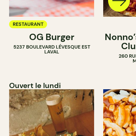
RESTAURANT
OG Burger
Nonno’s
Clu
5237 BOULEVARD LÉVESQUE EST
LAVAL
260 RU
M
Ouvert le lundi