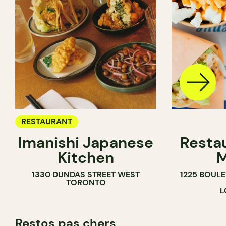
RESTAURANT
Imanishi Japanese
Resta
Kitchen
M
1330 DUNDAS STREET WEST
1225 BOUL
TORONTO
L
Restos pas chers