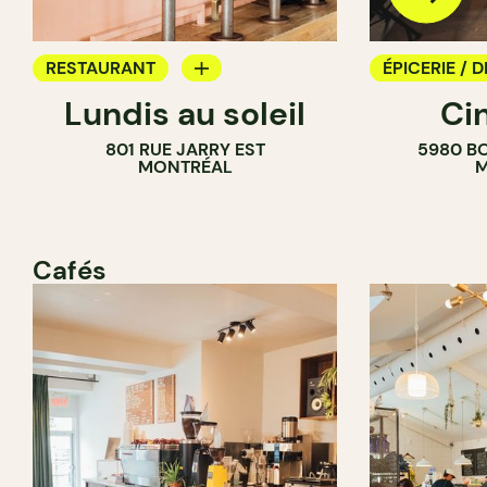
RESTAURANT
ÉPICERIE / D
Lundis au soleil
Ci
BAR À VIN
COMPTOIR
801 RUE JARRY EST
5980 B
CAVISTE
MONTRÉAL
M
Cafés