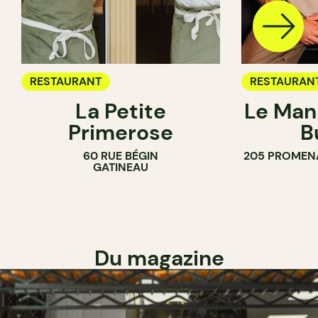
RESTAURANT
RESTAURAN
La Petite
Le Man
Primerose
B
60 RUE BÉGIN
205 PROMEN
GATINEAU
Du magazine