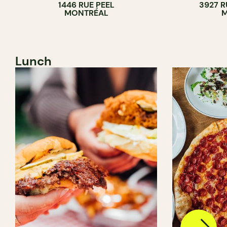
1446 RUE PEEL
3927 R
MONTRÉAL
M
Lunch