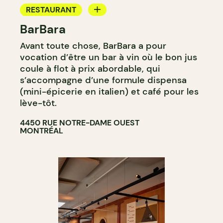
RESTAURANT
BarBara
CAFÉ
Avant toute chose, BarBara a pour
BAR À VIN
vocation d’être un bar à vin où le bon jus
BAR À COCKTAIL
coule à flot à prix abordable, qui
s’accompagne d’une formule dispensa
(mini-épicerie en italien) et café pour les
lève-tôt.
4450 RUE NOTRE-DAME OUEST
MONTRÉAL