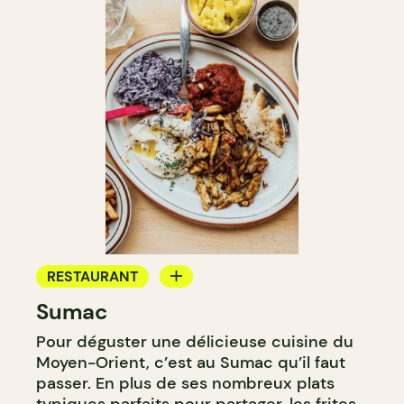
RESTAURANT
Sumac
COMPTOIR
Pour déguster une délicieuse cuisine du
Moyen-Orient, c’est au Sumac qu’il faut
passer. En plus de ses nombreux plats
typiques parfaits pour partager, les frites