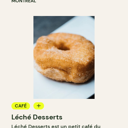
MONTREAL
CAFÉ
Léché Desserts
BOULANGERIE
Léché Desserts est un petit café du
COMPTOIR