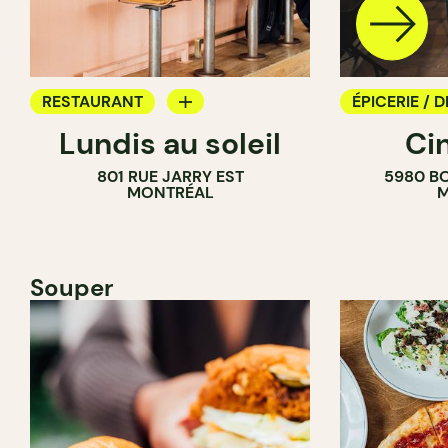
RESTAURANT
ÉPICERIE / D
Lundis au soleil
Ci
BAR À VIN
COMPTOIR
801 RUE JARRY EST
5980 B
CAVISTE
MONTRÉAL
M
Souper