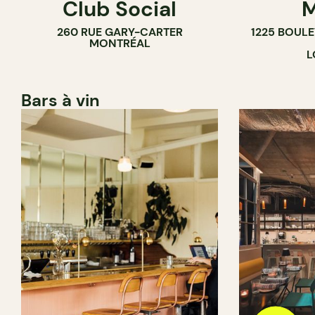
Club Social
M
260 RUE GARY-CARTER
1225 BOUL
MONTRÉAL
L
Bars à vin