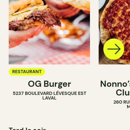
RESTAURANT
OG Burger
Nonno’s
Clu
5237 BOULEVARD LÉVESQUE EST
LAVAL
260 RU
M