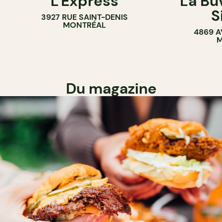
L'Express
La Bu
S
3927 RUE SAINT-DENIS
MONTRÉAL
4869 A
M
Du magazine