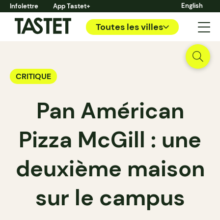
English
Infolettre
App Tastet+
Toutes les villes
CRITIQUE
Pan Américan
Pizza McGill : une
deuxième maison
sur le campus