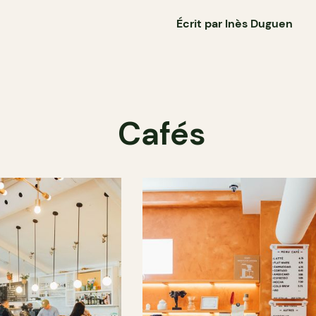
Écrit par Inès Duguen
Cafés