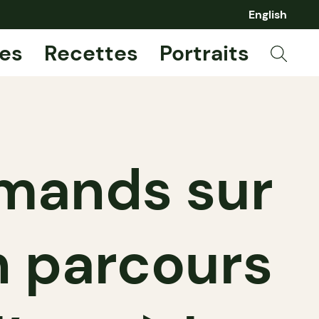
English
es
Recettes
Portraits
mands sur
un parcours