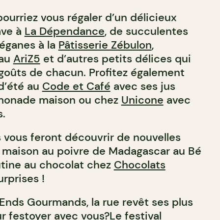
ourriez vous régaler d’un délicieux
ave à
La Dépendance
, de succulentes
éganes à la
Pâtisserie Zébulon
,
 au
AriZ5
et d’autres petits délices qui
goûts de chacun. Profitez également
 d’été au
Code et Café
avec ses jus
limonade maison ou chez
Unicone
avec
s.
 vous feront découvrir de nouvelles
o maison au poivre de Madagascar au Bé
utine au chocolat chez
Chocolats
rprises !
nds Gourmands, la rue revêt ses plus
r festoyer avec vous?Le festival