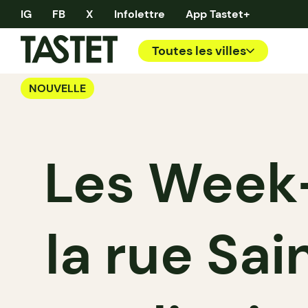
IG
FB
X
Infolettre
App Tastet+
Toutes les villes
NOUVELLE
Les Week
la rue Sai