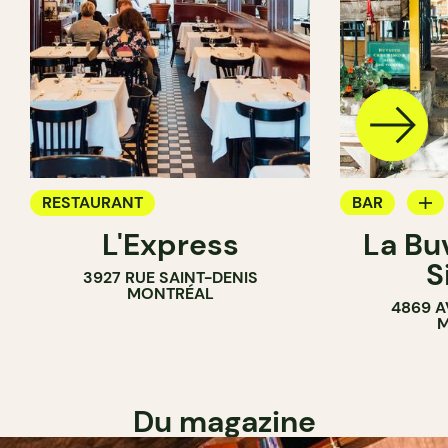
RESTAURANT
BAR
L'Express
La Bu
BAR À VIN
S
3927 RUE SAINT-DENIS
MONTRÉAL
4869 A
M
Du magazine