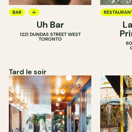
BAR
RESTAURAN
Uh Bar
La
BAR À COCKTAIL
Pr
1221 DUNDAS STREET WEST
TORONTO
60
Tard le soir