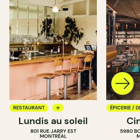
RESTAURANT
ÉPICERIE / D
Lundis au soleil
Ci
BAR À VIN
COMPTOIR
801 RUE JARRY EST
5980 B
CAVISTE
MONTRÉAL
M