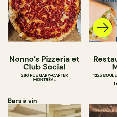
Nonno’s Pizzeria et
Resta
Club Social
M
260 RUE GARY-CARTER
1225 BOUL
MONTRÉAL
L
Bars à vin