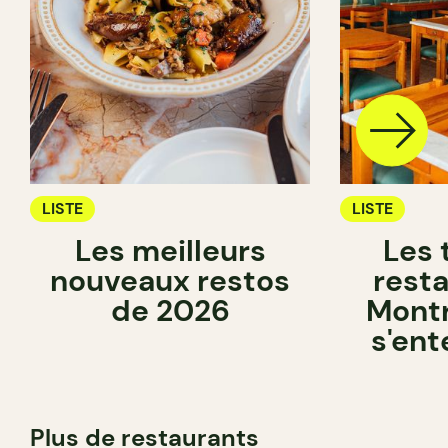
LISTE
LISTE
Les meilleurs
Les 
nouveaux restos
rest
de 2026
Montr
s'ent
Plus de restaurants