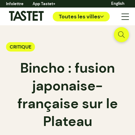
English
Infolettre
App Tastet+
Toutes les villes
CRITIQUE
Bincho : fusion
japonaise-
française sur le
Plateau