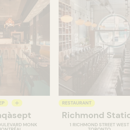
EP
RESTAURANT
nqàsept
Richmond Stati
OULEVARD MONK
1 RICHMOND STREET WEST
ONTRÉAL
TORONTO