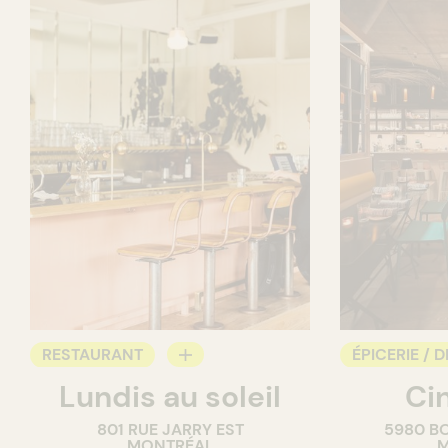
RESTAURANT
ÉPICERIE / D
Lundis au soleil
Ci
BAR À VIN
COMPTOIR
801 RUE JARRY EST
5980 B
CAVISTE
MONTRÉAL
M