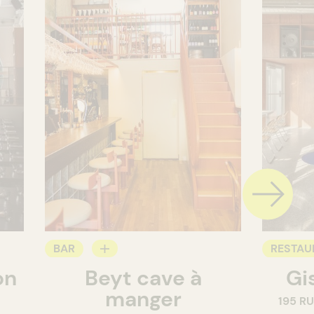
BAR
RESTAU
on
Beyt cave à
Gi
CAVISTE
BAR À V
manger
195 R