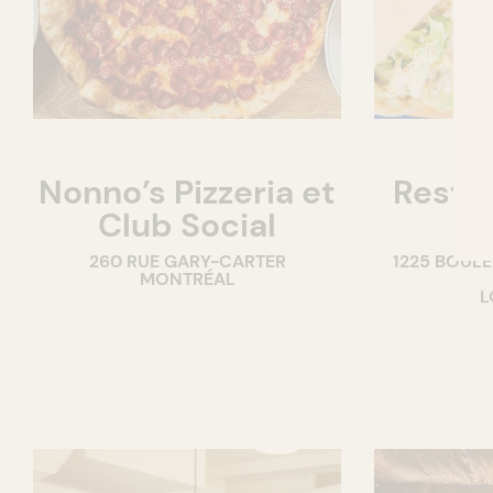
Nonno’s Pizzeria et
Resta
Club Social
M
260 RUE GARY-CARTER
1225 BOUL
MONTRÉAL
L