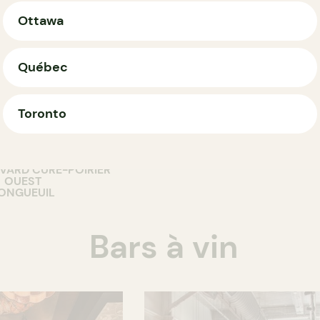
Ottawa
Québec
COMPTOIR
Toronto
urant Votre
G Pizzas
aison
5463 RUE SAINT-JACQUES
MONTRÉAL
EVARD CURÉ-POIRIER
OUEST
ONGUEUIL
Bars à vin