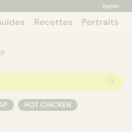
English
uides
Recettes
Portraits
 about it,
 ?
AP
HOT CHICKEN