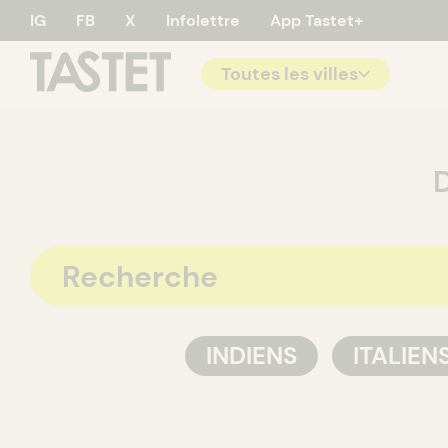
IG
FB
X
Infolettre
App Tastet+
Toutes les villes
Tastet - 
D
INDIENS
ITALIEN