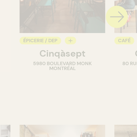
ÉPICERIE / DEP
CAFÉ
Cinqàsept
COMPTOIR
COMPT
5980 BOULEVARD MONK
80 RU
CAVISTE
MONTRÉAL