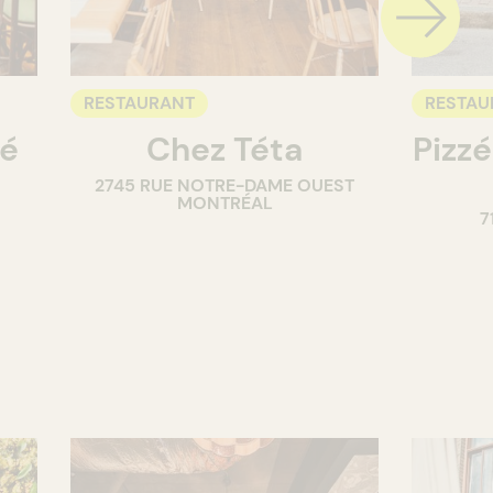
RESTAURANT
RESTAU
té
Chez Téta
Pizzé
2745 RUE NOTRE-DAME OUEST
MONTRÉAL
7