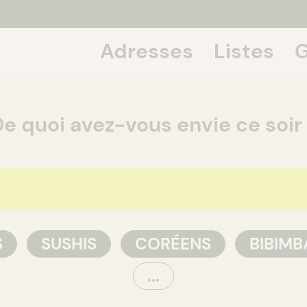
Adresses
Listes
G
If we talk
e quoi avez-vous envie ce soir
S
SUSHIS
CORÉENS
BIBIMB
...