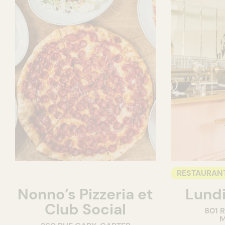
RESTAURAN
Nonno’s Pizzeria et
Lundi
BAR À VIN
Club Social
801 
M