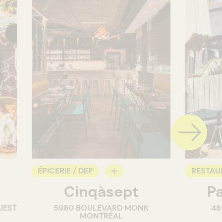
ÉPICERIE / DEP
RESTAU
Cinqàsept
P
COMPTOIR
CAFÉ
UEST
5980 BOULEVARD MONK
48
CAVISTE
BAR
MONTRÉAL