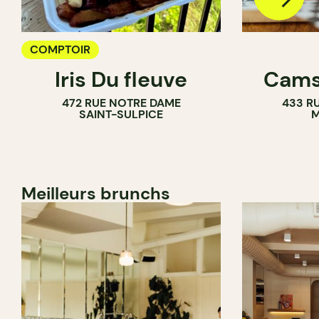
COMPTOIR
Iris Du fleuve
Cams
472 RUE NOTRE DAME
433 RU
SAINT-SULPICE
M
Meilleurs brunchs