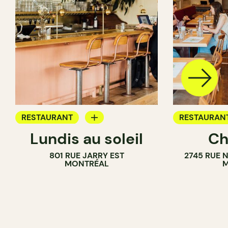
RESTAURANT
RESTAURAN
Lundis au soleil
Ch
BAR À VIN
801 RUE JARRY EST
2745 RUE 
MONTRÉAL
M