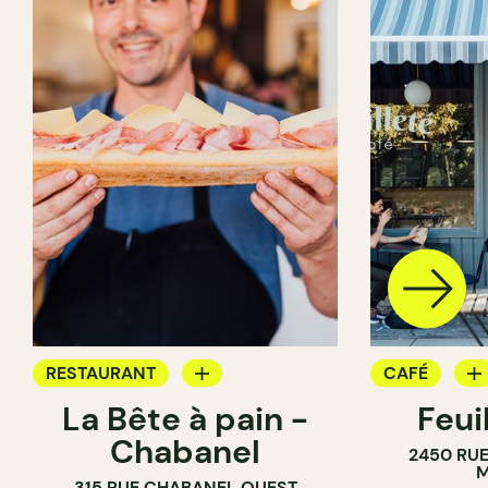
RESTAURANT
CAFÉ
La Bête à pain -
Feui
CAFÉ
PÂTISSERIE
Chabanel
2450 RUE
PÂTISSERIE
M
315 RUE CHABANEL OUEST