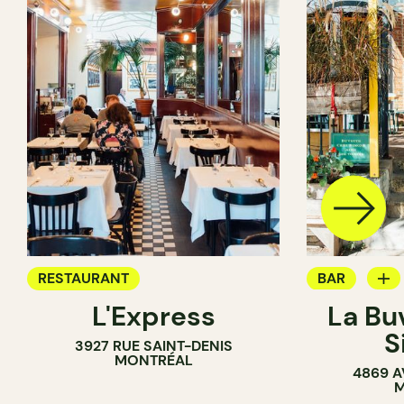
RESTAURANT
BAR
L'Express
La Bu
BAR À VIN
S
3927 RUE SAINT-DENIS
MONTRÉAL
4869 A
M