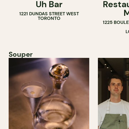
Uh Bar
Resta
BAR À COCKTAIL
M
1221 DUNDAS STREET WEST
TORONTO
1225 BOUL
L
Souper