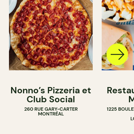
Nonno’s Pizzeria et
Resta
Club Social
M
260 RUE GARY-CARTER
1225 BOUL
MONTRÉAL
L