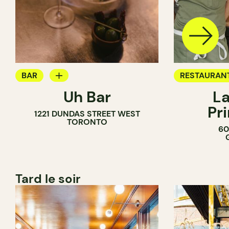
BAR
RESTAURAN
Uh Bar
La
BAR À COCKTAIL
Pr
1221 DUNDAS STREET WEST
TORONTO
60
Tard le soir