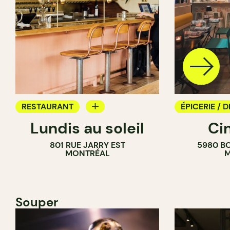
RESTAURANT
ÉPICERIE / D
Lundis au soleil
Ci
BAR À VIN
COMPTOIR
801 RUE JARRY EST
5980 B
CAVISTE
MONTRÉAL
M
Souper