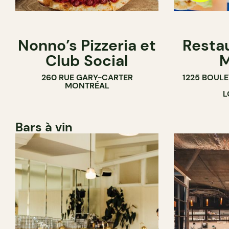
Nonno’s Pizzeria et
Resta
Club Social
M
260 RUE GARY-CARTER
1225 BOUL
MONTRÉAL
L
Bars à vin