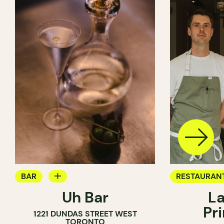
BAR
RESTAURAN
Uh Bar
La
BAR À COCKTAIL
Pr
1221 DUNDAS STREET WEST
TORONTO