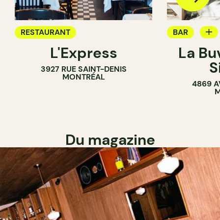
RESTAURANT
BAR
L'Express
La Bu
BAR À VIN
S
3927 RUE SAINT-DENIS
MONTRÉAL
4869 A
M
Du magazine