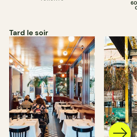
60
Tard le soir