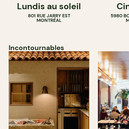
Lundis au soleil
Ci
BAR À VIN
COMPTOIR
801 RUE JARRY EST
5980 B
CAVISTE
MONTRÉAL
M
Incontournables