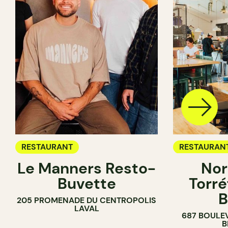
RESTAURANT
RESTAURAN
Le Manners Resto-
Nor
CAFÉ
Buvette
Torré
B
205 PROMENADE DU CENTROPOLIS
LAVAL
687 BOULE
B