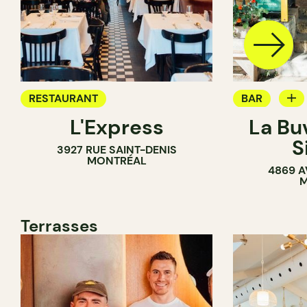
RESTAURANT
BAR
L'Express
La Bu
BAR À VIN
S
3927 RUE SAINT-DENIS
MONTRÉAL
4869 A
M
Terrasses