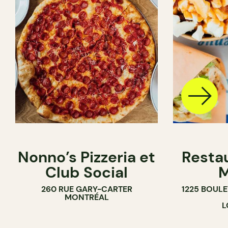
Nonno’s Pizzeria et
Resta
Club Social
M
260 RUE GARY-CARTER
1225 BOUL
MONTRÉAL
L