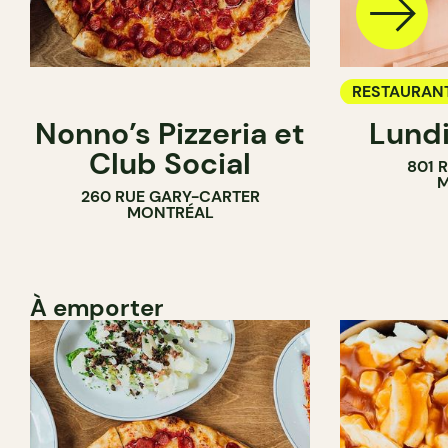
RESTAURAN
Nonno’s Pizzeria et
Lundi
BAR À VIN
Club Social
801 
M
260 RUE GARY-CARTER
MONTRÉAL
À emporter