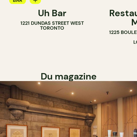
BAR
Uh Bar
Resta
BAR À COCKTAIL
M
1221 DUNDAS STREET WEST
TORONTO
1225 BOUL
L
Du magazine