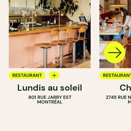
RESTAURANT
RESTAURAN
Lundis au soleil
Ch
BAR À VIN
801 RUE JARRY EST
2745 RUE 
MONTRÉAL
M