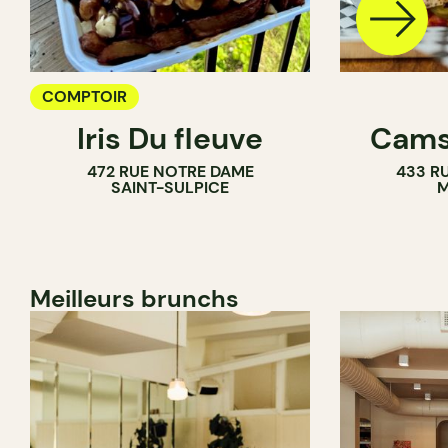
COMPTOIR
Iris Du fleuve
Cams
472 RUE NOTRE DAME
433 RU
SAINT-SULPICE
M
Meilleurs brunchs