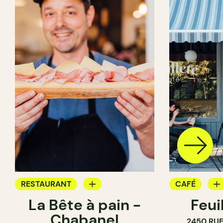
RESTAURANT
CAFÉ
La Bête à pain -
Feui
CAFÉ
PÂTISSERIE
Chabanel
2450 RUE
PÂTISSERIE