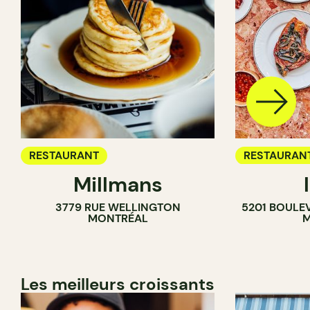
RESTAURANT
RESTAURAN
Millmans
CAFÉ
3779 RUE WELLINGTON
5201 BOULE
BAR À VIN
MONTRÉAL
M
CAVISTE
Les meilleurs croissants