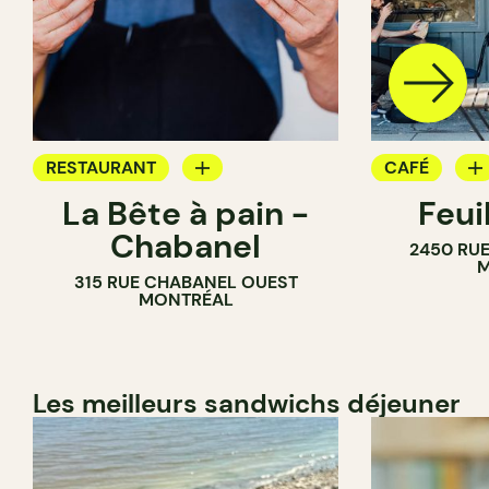
RESTAURANT
CAFÉ
La Bête à pain -
Feui
CAFÉ
PÂTISSERIE
Chabanel
2450 RUE
PÂTISSERIE
M
315 RUE CHABANEL OUEST
BOULANGERIE
MONTRÉAL
Les meilleurs sandwichs déjeuner