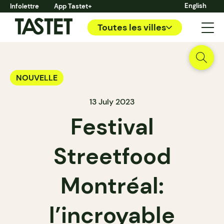
English
Infolettre
App Tastet+
Toutes les villes
NOUVELLE
13 July 2023
Festival
Streetfood
Montréal:
l’incroyable