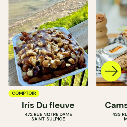
COMPTOIR
Iris Du fleuve
Cams
472 RUE NOTRE DAME
433 RU
SAINT-SULPICE
M