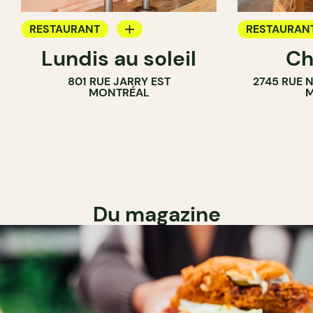
RESTAURANT
RESTAURAN
Lundis au soleil
Ch
BAR À VIN
801 RUE JARRY EST
2745 RUE 
MONTRÉAL
M
Du magazine