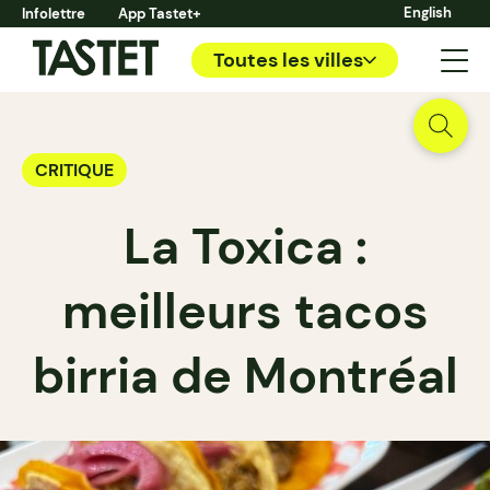
English
Infolettre
App Tastet+
Toutes les villes
CRITIQUE
La Toxica :
meilleurs tacos
birria de Montréal