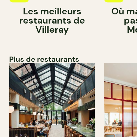
Les meilleurs
Où ma
restaurants de
pa
Villeray
Mo
Plus de restaurants