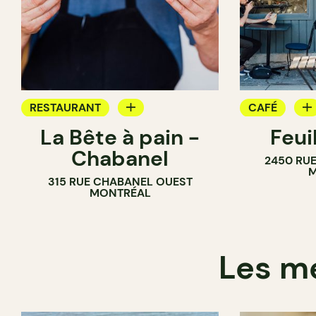
RESTAURANT
CAFÉ
La Bête à pain -
Feui
CAFÉ
PÂTISSERIE
Chabanel
2450 RUE
PÂTISSERIE
M
315 RUE CHABANEL OUEST
BOULANGERIE
MONTRÉAL
Les me