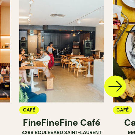
CAFÉ
CAFÉ
FineFineFine Café
Ca
4268 BOULEVARD SAINT-LAURENT
99