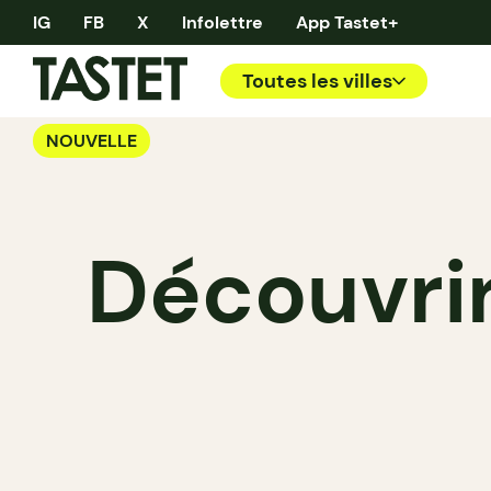
IG
FB
X
Infolettre
App Tastet+
Toutes les villes
NOUVELLE
Découvri