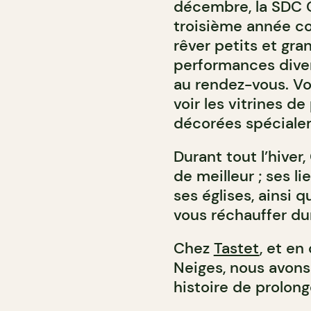
décembre, la SDC C
troisième année co
rêver petits et gr
performances diver
au rendez-vous. Vo
voir les vitrines d
décorées spécialem
Durant tout l’hiver
de meilleur ; ses l
ses églises, ains
vous réchauffer dur
Chez
Tastet
, et en
Neiges, nous avons
histoire de prolon