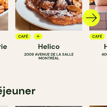
CAFÉ
CAFÉ
ie
Helico
BOULANGERIE
BOULAN
2009 AVENUE DE LA SALLE
40
COMPTOIR
MONTRÉAL
éjeuner