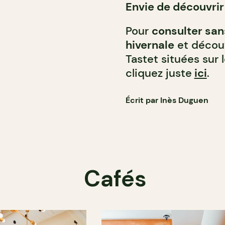
Envie de découvri
Pour
consulter san
hivernale
et décou
Tastet situées sur l
cliquez juste
ici
.
Écrit par Inès Duguen
Cafés