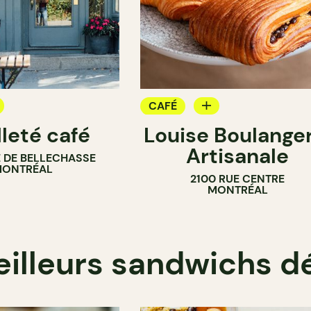
CAFÉ
lleté café
Louise Boulanger
PÂTISSERIE
Artisanale
 DE BELLECHASSE
BOULANGERIE
ONTRÉAL
2100 RUE CENTRE
MONTRÉAL
illeurs sandwichs d