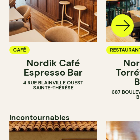
CAFÉ
RESTAURAN
Nordik Café
Nor
CAFÉ
Espresso Bar
Torré
B
4 RUE BLAINVILLE OUEST
SAINTE-THÉRÈSE
687 BOULE
B
Incontournables