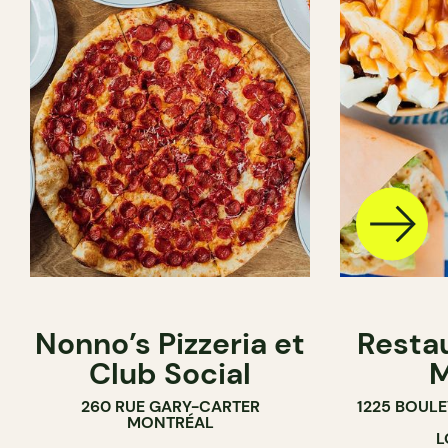
Nonno’s Pizzeria et
Resta
Club Social
M
260 RUE GARY-CARTER
1225 BOUL
MONTRÉAL
L