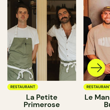
RESTAURANT
RESTAURAN
La Petite
Le Man
Primerose
B