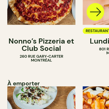
RESTAURAN
Nonno’s Pizzeria et
Lundi
BAR À VIN
Club Social
801 
M
260 RUE GARY-CARTER
MONTRÉAL
À emporter