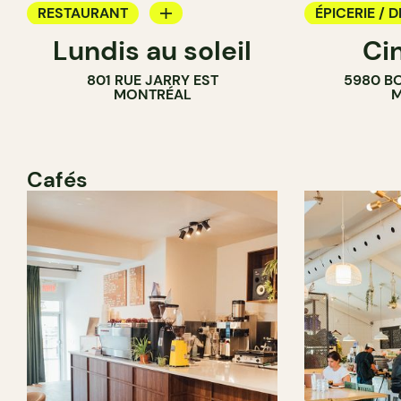
RESTAURANT
ÉPICERIE / D
Lundis au soleil
Ci
BAR À VIN
COMPTOIR
801 RUE JARRY EST
5980 B
CAVISTE
MONTRÉAL
M
Cafés