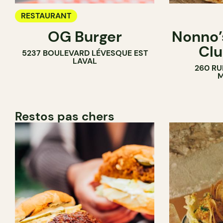
RESTAURANT
OG Burger
Nonno’s
Clu
5237 BOULEVARD LÉVESQUE EST
LAVAL
260 RU
M
Restos pas chers