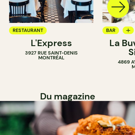
RESTAURANT
BAR
L'Express
La Bu
BAR À VIN
S
3927 RUE SAINT-DENIS
MONTRÉAL
4869 A
M
Du magazine