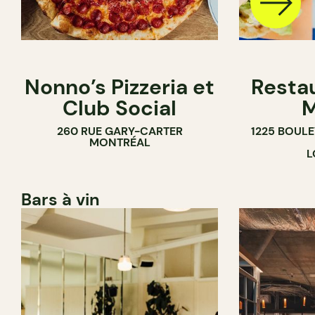
Nonno’s Pizzeria et
Resta
Club Social
M
260 RUE GARY-CARTER
1225 BOUL
MONTRÉAL
L
Bars à vin