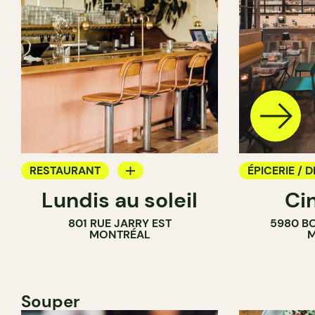
RESTAURANT
ÉPICERIE / D
Lundis au soleil
Ci
BAR À VIN
COMPTOIR
801 RUE JARRY EST
5980 B
CAVISTE
MONTRÉAL
M
Souper