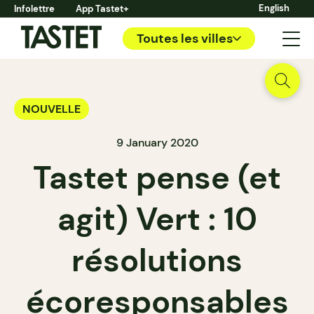
English
Infolettre
App Tastet+
Toutes les villes
NOUVELLE
9 January 2020
Tastet pense (et
agit) Vert : 10
résolutions
écoresponsables