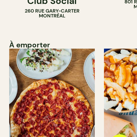
Club Social
801 
M
260 RUE GARY-CARTER
MONTRÉAL
À emporter