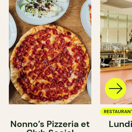
RESTAURAN
Nonno’s Pizzeria et
Lundi
BAR À VIN