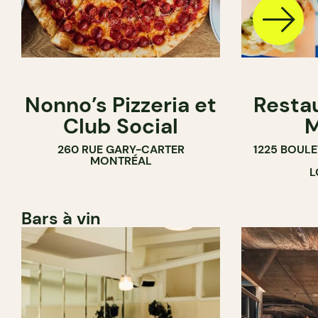
Nonno’s Pizzeria et
Resta
Club Social
M
260 RUE GARY-CARTER
1225 BOUL
MONTRÉAL
L
Bars à vin