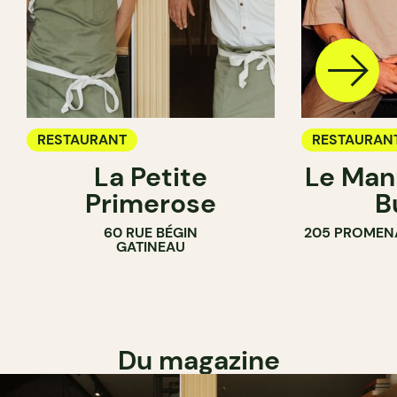
RESTAURANT
RESTAURAN
La Petite
Le Man
Primerose
B
60 RUE BÉGIN
205 PROMEN
GATINEAU
Du magazine