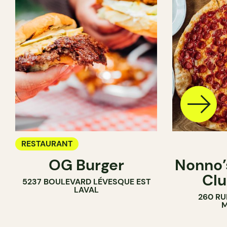
RESTAURANT
OG Burger
Nonno’s
Clu
5237 BOULEVARD LÉVESQUE EST
LAVAL
260 RU
M