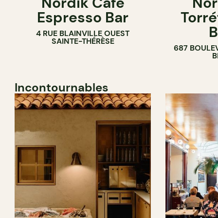
Nordik Café
Nor
CAFÉ
Espresso Bar
Torré
B
4 RUE BLAINVILLE OUEST
SAINTE-THÉRÈSE
687 BOULE
B
Incontournables