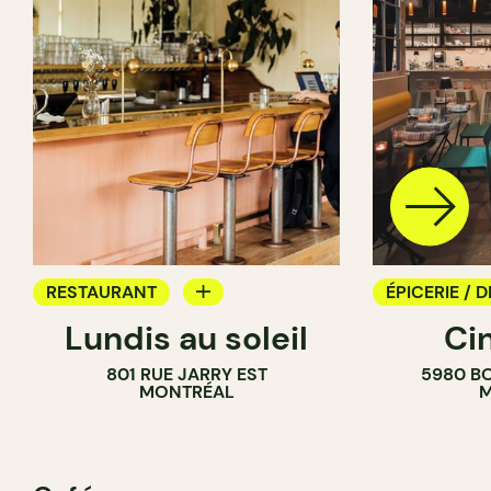
RESTAURANT
ÉPICERIE / D
Lundis au soleil
Ci
BAR À VIN
COMPTOIR
801 RUE JARRY EST
5980 B
CAVISTE
MONTRÉAL
M