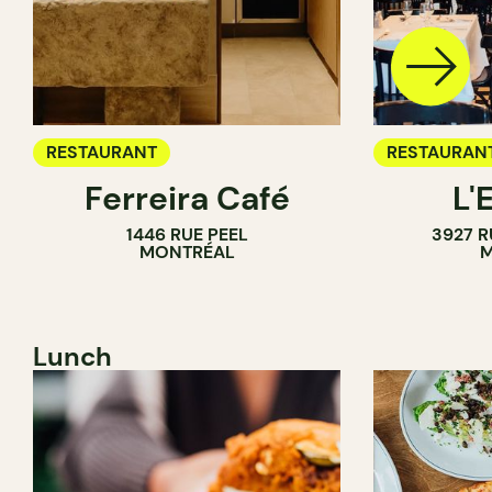
RESTAURANT
RESTAURAN
Ferreira Café
L'
1446 RUE PEEL
3927 R
MONTRÉAL
M
Lunch