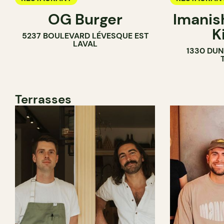
OG Burger
Imanis
K
5237 BOULEVARD LÉVESQUE EST
LAVAL
1330 DUN
Terrasses