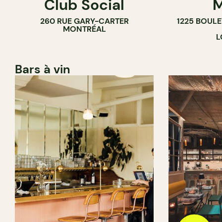
Club Social
M
260 RUE GARY-CARTER
1225 BOUL
MONTRÉAL
L
Bars à vin