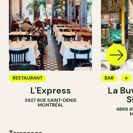
RESTAURANT
BAR
L'Express
La Bu
BAR À VIN
S
3927 RUE SAINT-DENIS
MONTRÉAL
4869 A
M