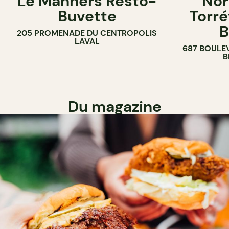
Le Manners Resto-
Nor
Buvette
Torré
B
205 PROMENADE DU CENTROPOLIS
LAVAL
687 BOULE
B
Du magazine