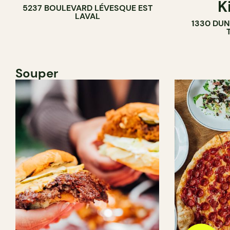
K
5237 BOULEVARD LÉVESQUE EST
LAVAL
1330 DUN
Souper