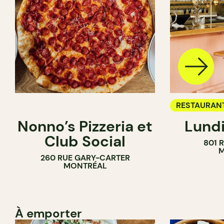
RESTAURAN
Nonno’s Pizzeria et
Lundi
BAR À VIN
Club Social
801 
M
260 RUE GARY-CARTER
MONTRÉAL
À emporter