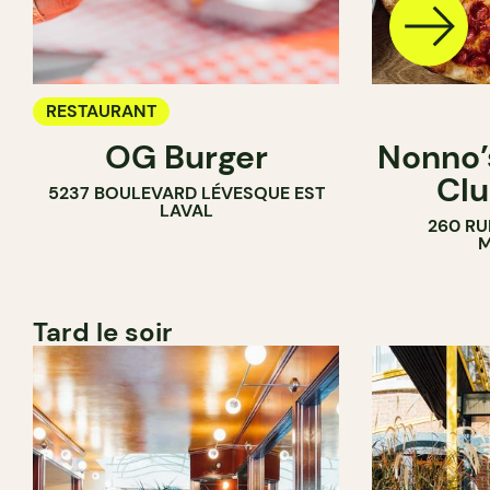
RESTAURANT
OG Burger
Nonno’s
Clu
5237 BOULEVARD LÉVESQUE EST
LAVAL
260 RU
M
Tard le soir