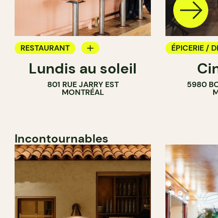
RESTAURANT
ÉPICERIE / D
Lundis au soleil
Ci
BAR À VIN
COMPTOIR
801 RUE JARRY EST
5980 B
CAVISTE
MONTRÉAL
M
Incontournables