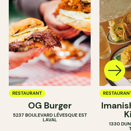
RESTAURANT
RESTAURAN
OG Burger
Imanis
K
5237 BOULEVARD LÉVESQUE EST
LAVAL
1330 DUN