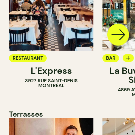
RESTAURANT
BAR
L'Express
La Bu
BAR À VIN
S
3927 RUE SAINT-DENIS
MONTRÉAL
4869 A
M
Terrasses