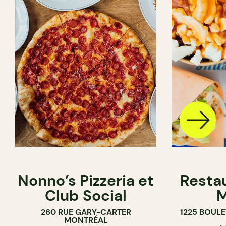
Nonno’s Pizzeria et
Resta
Club Social
M
260 RUE GARY-CARTER
1225 BOUL
MONTRÉAL