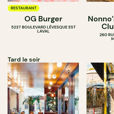
RESTAURANT
OG Burger
Nonno’s
Clu
5237 BOULEVARD LÉVESQUE EST
LAVAL
260 RU
M
Tard le soir