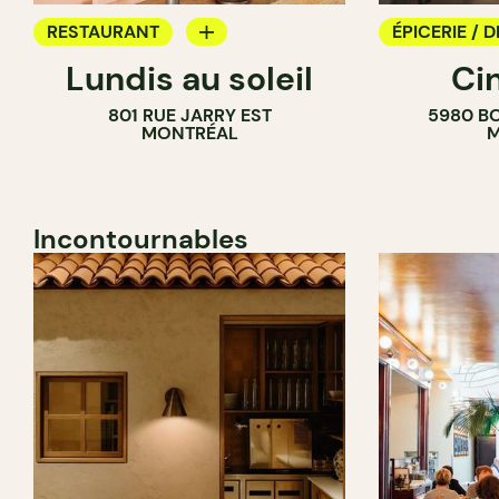
RESTAURANT
ÉPICERIE / D
Lundis au soleil
Ci
BAR À VIN
COMPTOIR
801 RUE JARRY EST
5980 B
CAVISTE
MONTRÉAL
M
Incontournables