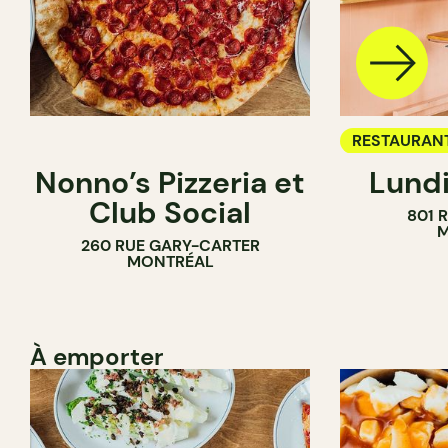
RESTAURAN
Nonno’s Pizzeria et
Lundi
BAR À VIN
Club Social
801 
M
260 RUE GARY-CARTER
MONTRÉAL
À emporter