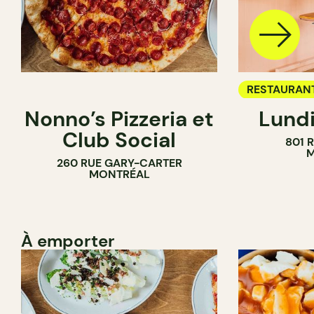
RESTAURAN
Nonno’s Pizzeria et
Lundi
BAR À VIN
Club Social
801 
M
260 RUE GARY-CARTER
MONTRÉAL
À emporter