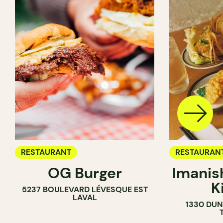
RESTAURANT
RESTAURAN
OG Burger
Imanis
K
5237 BOULEVARD LÉVESQUE EST
LAVAL
1330 DUN