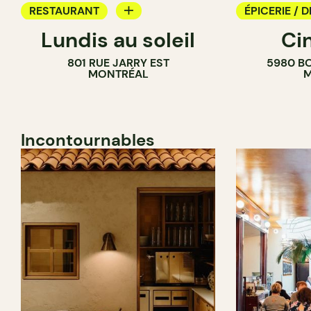
RESTAURANT
ÉPICERIE / D
Lundis au soleil
Ci
BAR À VIN
COMPTOIR
801 RUE JARRY EST
5980 B
CAVISTE
MONTRÉAL
M
Incontournables