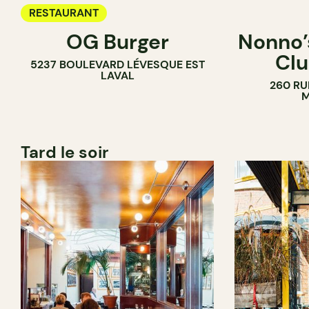
RESTAURANT
OG Burger
Nonno’s
Clu
5237 BOULEVARD LÉVESQUE EST
LAVAL
260 RU
M
Tard le soir