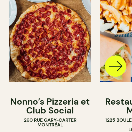
Nonno’s Pizzeria et
Resta
Club Social
M
260 RUE GARY-CARTER
1225 BOUL
MONTRÉAL
L