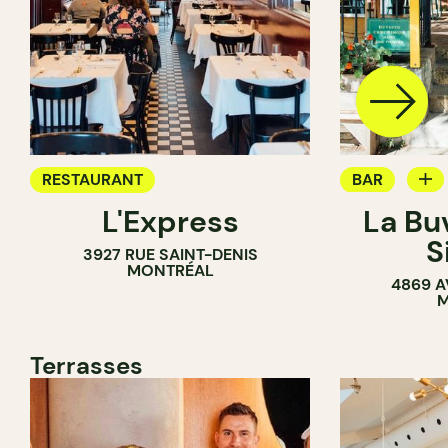
RESTAURANT
BAR
L'Express
La Bu
BAR À VIN
S
3927 RUE SAINT-DENIS
MONTRÉAL
4869 A
M
Terrasses