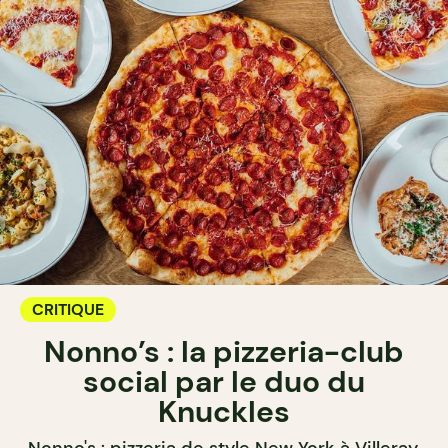
CRITIQUE
Nonno’s : la pizzeria-club
social par le duo du
Knuckles
Nonno's : pizzeria de style New York à Villeray,