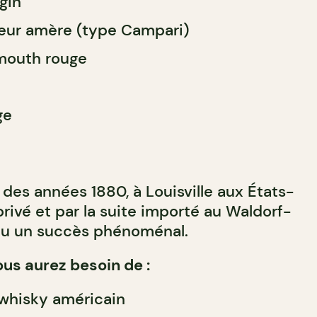
gin
queur amère (type Campari)
rmouth rouge
ge
des années 1880, à Louisville aux États-
rivé et par la suite importé au Waldorf-
nnu un succès phénoménal.
ous aurez besoin de :
 whisky américain