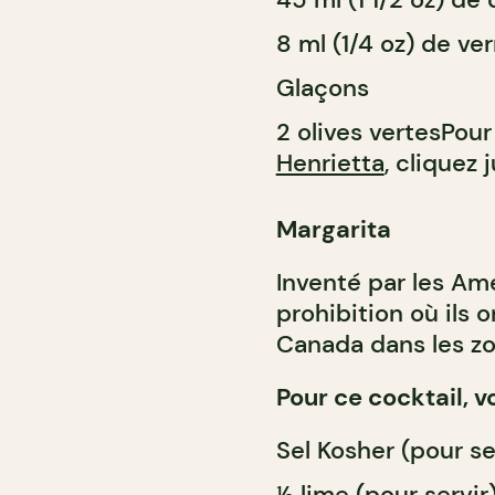
8 ml (1/4 oz) de v
Glaçons
2 olives vertesPour
Henrietta
, cliquez 
Margarita
Inventé par les Am
prohibition où ils 
Canada dans les zo
Pour ce cocktail, v
Sel Kosher (pour se
½ lime (pour servir