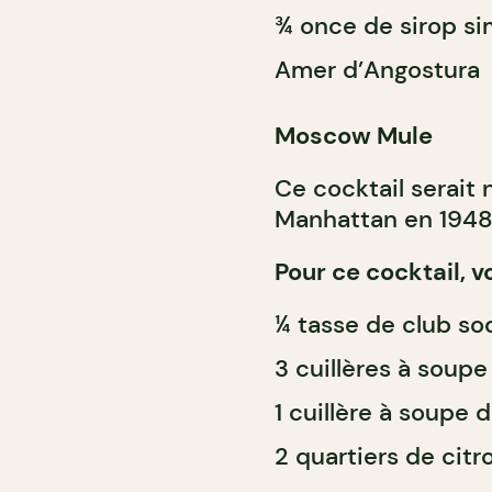
¾ once de sirop si
Amer d’Angostura
Moscow Mule
Ce cocktail serait 
Manhattan en 1948
Pour ce cocktail, v
¼ tasse de club so
3 cuillères à soup
1 cuillère à soupe
2 quartiers de citro