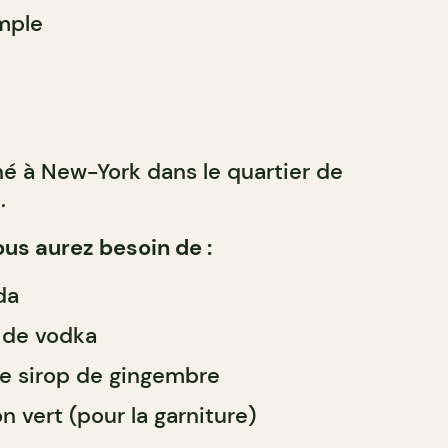
mple
né à New-York dans le quartier de
.
ous aurez besoin de :
da
e de vodka
 de sirop de gingembre
n vert (pour la garniture)