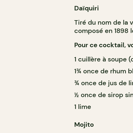
Daïquiri
Tiré du nom de la vi
composé en 1898 lo
Pour ce cocktail, v
1 cuillère à soupe (
1¾ once de rhum b
¾ once de jus de li
½ once de sirop si
1 lime
Mojito