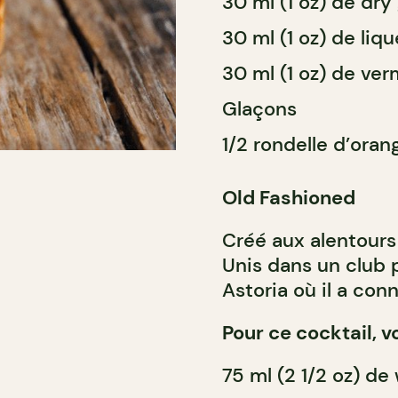
30 ml (1 oz) de dry 
30 ml (1 oz) de li
30 ml (1 oz) de ve
Glaçons
1/2 rondelle d’oran
Old Fashioned
Créé aux alentours 
Unis dans un club p
Astoria où il a co
Pour ce cocktail, v
75 ml (2 1/2 oz) de