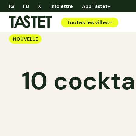
IG
FB
X
Infolettre
App Tastet+
Toutes les villes
NOUVELLE
10 cocktai