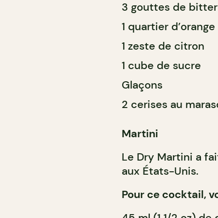
3 gouttes de bitte
1 quartier d’orange
1 zeste de citron
1 cube de sucre
Glaçons
2 cerises au maras
Martini
Le Dry Martini a fa
aux États-Unis.
Pour ce cocktail, v
45 ml (1 1/2 oz) de 