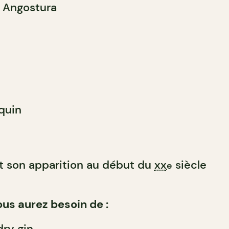
r Angostura
quin
it son apparition au début du
xx
siècle
e
ous aurez besoin de :
dry gin