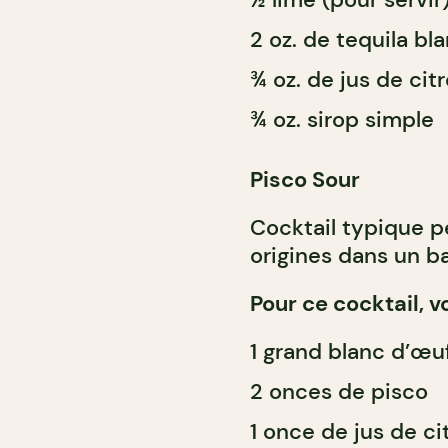
2 oz. de tequila bl
¾ oz. de jus de citr
¾ oz. sirop simple
Pisco Sour
Cocktail typique p
origines dans un b
Pour ce cocktail, v
1 grand blanc d’œu
2 onces de pisco
1 once de jus de ci