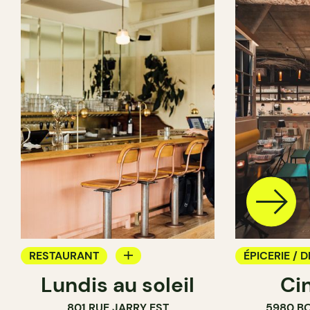
RESTAURANT
ÉPICERIE / D
Lundis au soleil
Ci
BAR À VIN
COMPTOIR
801 RUE JARRY EST
5980 B
CAVISTE