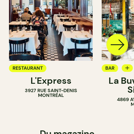
RESTAURANT
BAR
L'Express
La Bu
BAR À VIN
S
3927 RUE SAINT-DENIS
MONTRÉAL
4869 A
M
Du magazine