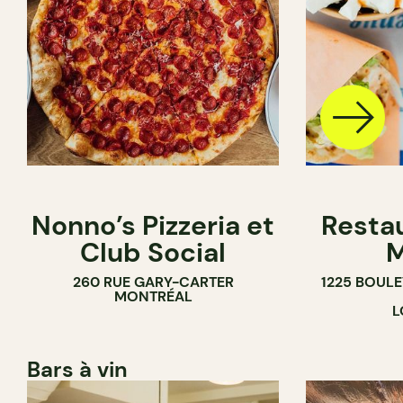
Nonno’s Pizzeria et
Resta
Club Social
M
260 RUE GARY-CARTER
1225 BOUL
MONTRÉAL
L
Bars à vin