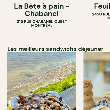
La Bête à pain -
Feui
CAFÉ
PÂTISSERIE
Chabanel
2450 RUE
PÂTISSERIE
M
315 RUE CHABANEL OUEST
BOULANGERIE
MONTRÉAL
Les meilleurs sandwichs déjeuner