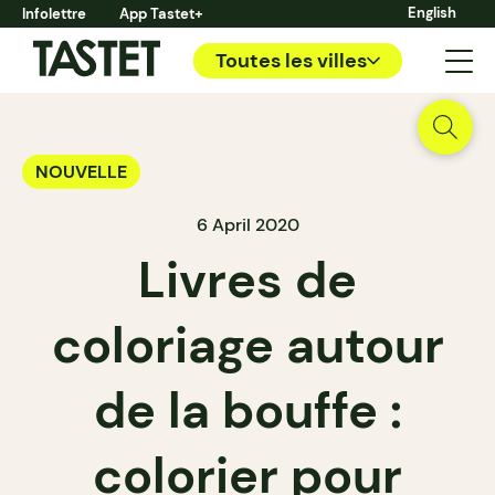
English
Infolettre
App Tastet+
Toutes les villes
NOUVELLE
6 April 2020
Livres de
coloriage autour
de la bouffe :
colorier pour