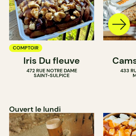
COMPTOIR
Iris Du fleuve
Cams
472 RUE NOTRE DAME
433 RU
SAINT-SULPICE
M
Ouvert le lundi