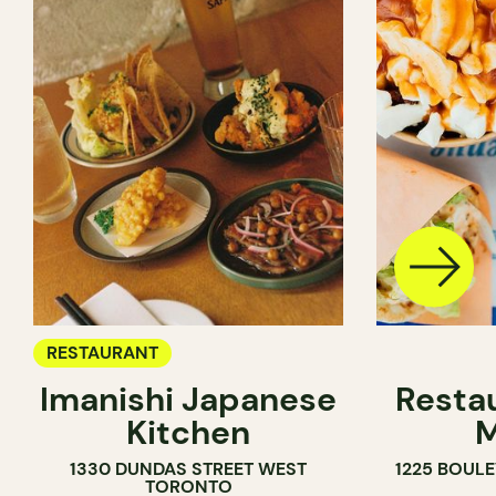
RESTAURANT
Imanishi Japanese
Resta
Kitchen
M
1330 DUNDAS STREET WEST
1225 BOUL
TORONTO