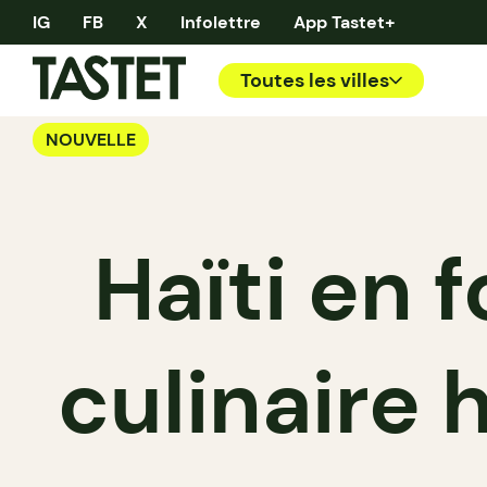
IG
FB
X
Infolettre
App Tastet+
Toutes les villes
NOUVELLE
Haïti en f
culinaire 