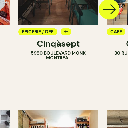
ÉPICERIE / DEP
CAFÉ
Cinqàsept
COMPTOIR
COMPT
5980 BOULEVARD MONK
80 RU
CAVISTE
MONTRÉAL