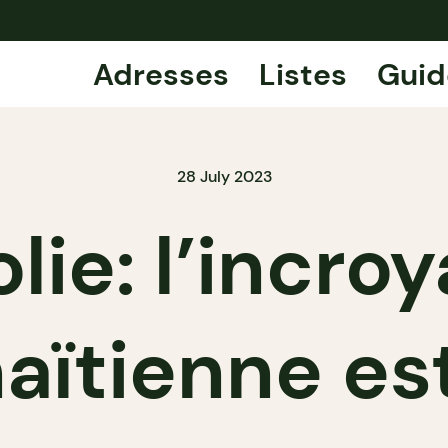
Adresses
Listes
Guid
28 July 2023
olie: l’incro
haïtienne es