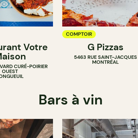
COMPTOIR
urant Votre
G Pizzas
aison
5463 RUE SAINT-JACQUES
MONTRÉAL
EVARD CURÉ-POIRIER
OUEST
ONGUEUIL
Bars à vin