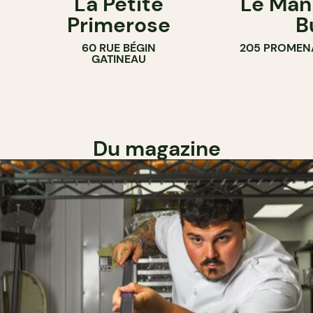
La Petite
Le Man
Primerose
B
60 RUE BÉGIN
205 PROMEN
GATINEAU
Du magazine