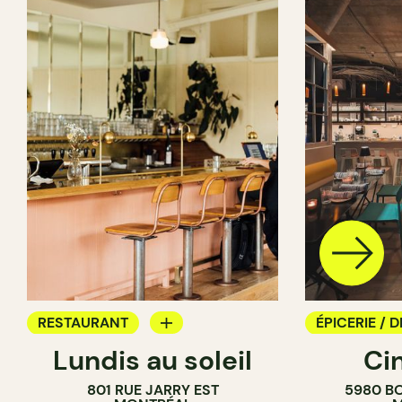
RESTAURANT
ÉPICERIE / D
Lundis au soleil
Ci
BAR À VIN
COMPTOIR
801 RUE JARRY EST
5980 B
CAVISTE