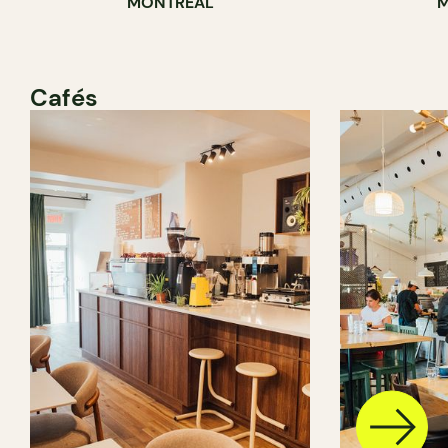
MONTRÉAL
M
Cafés