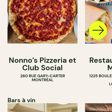
Nonno’s Pizzeria et
Resta
Club Social
M
260 RUE GARY-CARTER
1225 BOUL
MONTRÉAL
L
Bars à vin