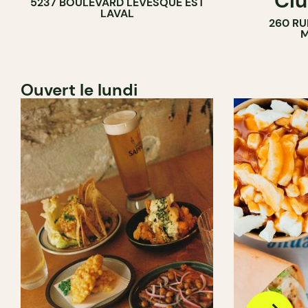
Clu
5237 BOULEVARD LÉVESQUE EST
LAVAL
260 RU
M
Ouvert le lundi