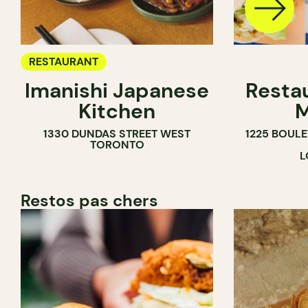
RESTAURANT
Imanishi Japanese
Resta
Kitchen
M
1330 DUNDAS STREET WEST
1225 BOUL
TORONTO
L
Restos pas chers