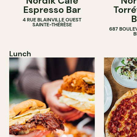
Nordik Café
Nor
Espresso Bar
Torré
B
4 RUE BLAINVILLE OUEST
SAINTE-THÉRÈSE
687 BOULE
B
Lunch