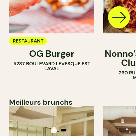
RESTAURANT
OG Burger
Nonno’s
Clu
5237 BOULEVARD LÉVESQUE EST
LAVAL
260 RU
M
Meilleurs brunchs