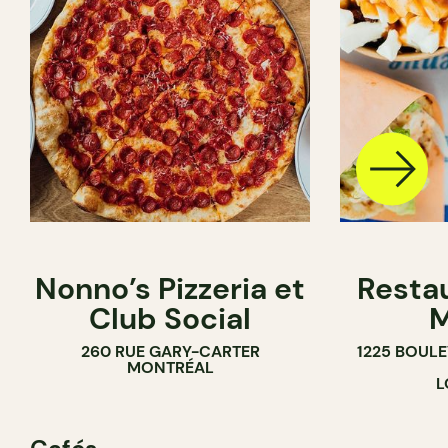
Nonno’s Pizzeria et
Resta
Club Social
M
260 RUE GARY-CARTER
1225 BOUL
MONTRÉAL
L