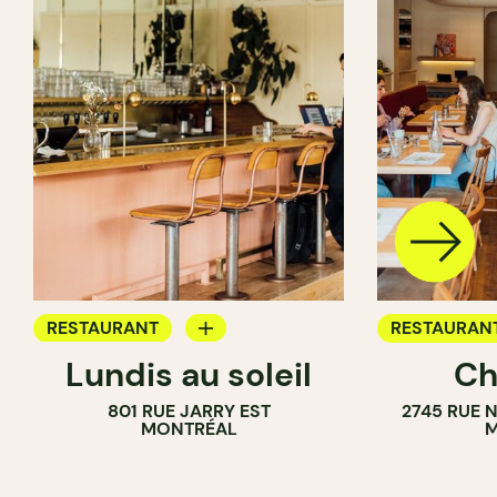
RESTAURANT
RESTAURAN
Lundis au soleil
Ch
BAR À VIN
801 RUE JARRY EST
2745 RUE 
MONTRÉAL
M