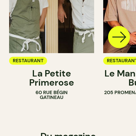
RESTAURANT
RESTAURAN
La Petite
Le Man
Primerose
B
60 RUE BÉGIN
205 PROMEN
GATINEAU