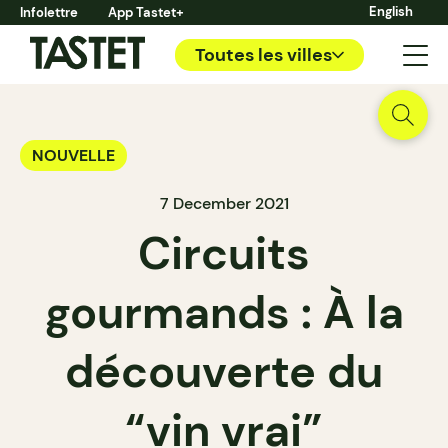
English
Infolettre
App Tastet+
Toutes les villes
NOUVELLE
7 December 2021
Circuits
gourmands : À la
découverte du
“vin vrai”