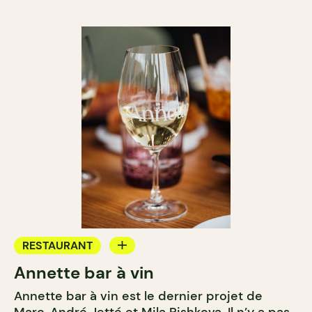
RESTAURANT
Annette bar à vin
BAR
Annette bar à vin est le dernier projet de
BAR À VIN
Marc-André Jetté et Mila Rishkova. Il n’y a pas