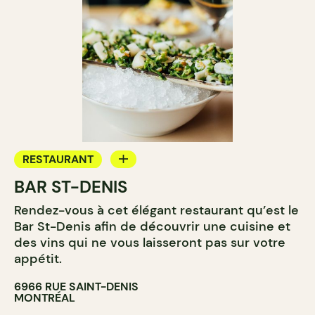
RESTAURANT
BAR ST-DENIS
BAR
Rendez-vous à cet élégant restaurant qu’est le
BAR À VIN
Bar St-Denis afin de découvrir une cuisine et
BAR À COCKTAIL
des vins qui ne vous laisseront pas sur votre
appétit.
6966 RUE SAINT-DENIS
MONTRÉAL