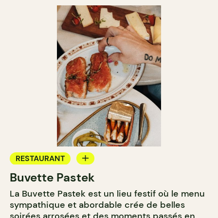
RESTAURANT
Buvette Pastek
BAR À VIN
La Buvette Pastek est un lieu festif où le menu
BAR À COCKTAIL
sympathique et abordable crée de belles
soirées arrosées et des moments passés en