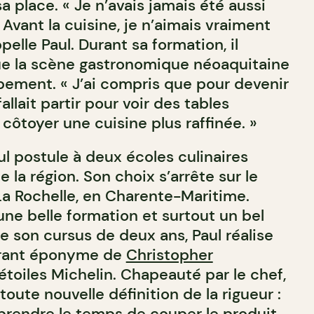
 place. « Je n’avais jamais été aussi
 Avant la cuisine, je n’aimais vraiment
ppelle Paul. Durant sa formation, il
e la scène gastronomique néoaquitaine
pement. « J’ai compris que pour devenir
fallait partir pour voir des tables
côtoyer une cuisine plus raffinée. »
ul postule à deux écoles culinaires
e la région. Son choix s’arrête sur le
La Rochelle, en Charente-Maritime.
une belle formation et surtout un bel
e son cursus de deux ans, Paul réalise
urant éponyme de
Christopher
 étoiles Michelin. Chapeauté par le chef,
oute nouvelle définition de la rigueur :
 prendre le temps de couper le produit