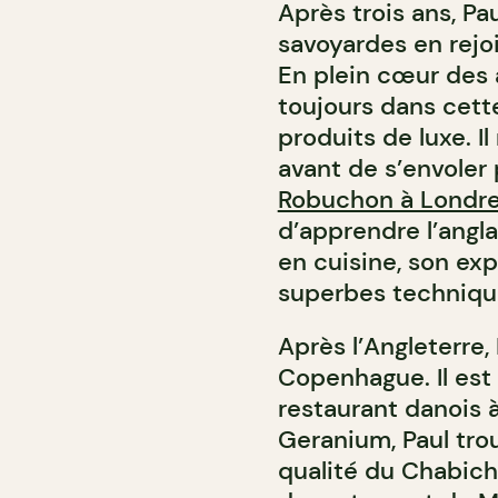
Après trois ans, P
savoyardes en rejo
En plein cœur des al
toujours dans cett
produits de luxe. I
avant de s’envoler 
Robuchon à Londr
d’apprendre l’angl
en cuisine, son ex
superbes techniques
Après l’Angleterre, 
Copenhague. Il est
restaurant danois à
Geranium, Paul tro
qualité du Chabicho