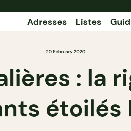
Adresses
Listes
Guid
20 February 2020
lières : la 
nts étoilés