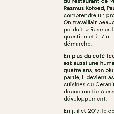
du restaurant de Mi
Rasmus Kofoed, Pau
comprendre un prod
On travaillait beau
produit. » Rasmus l
question et à s’int
démarche.
En plus du côté te
est aussi une huma
quatre ans, son plu
partie, il devient a
cuisines du Gerani
douce moitié Aless
développement.
En juillet 2017, le 