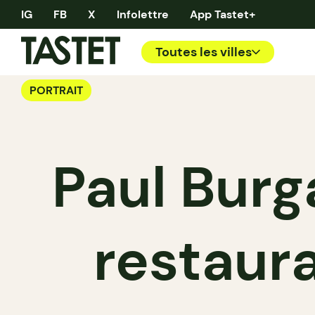
IG
FB
X
Infolettre
App Tastet+
Toutes les villes
PORTRAIT
Paul Burga
restaura