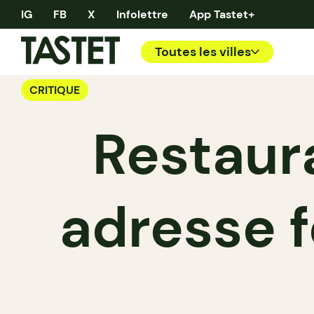
IG
FB
X
Infolettre
App Tastet+
Toutes les villes
CRITIQUE
Restaura
adresse f