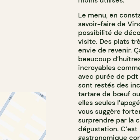
moins utilisés.
Le menu, en constan
savoir-faire de Vin
possibilité de déc
visite. Des plats t
envie de revenir. 
beaucoup d’huître
incroyables comme
avec purée de pdt 
sont restés des in
tartare de bœuf ou 
elles seules l’apo
vous suggère forte
surprendre par la 
dégustation. C’es
gastronomique con