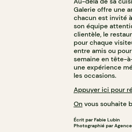
Au-delà de sa cuis
Galerie offre une a
chacun est invité 
son équipe attenti
clientèle, le rest
pour chaque visiteu
entre amis ou pour
semaine en tête-à-t
une expérience mém
les occasions.
Appuyer ici pour ré
On
vous souhaite b
Écrit par Fabie Lubin
Photographié par Agence 