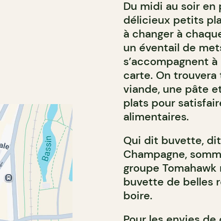
Du midi au soir en 
délicieux petits p
à changer à chaque
un éventail de mets
s’accompagnent à la
carte. On trouvera
viande, une pâte e
plats pour satisfai
alimentaires.
Qui dit buvette, di
Champagne, sommeli
groupe Tomahawk ra
buvette de belles r
boire.
Pour les envies de 