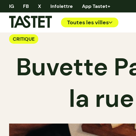
IG
FB
X
Infolettre
App Tastet+
Toutes les villes
CRITIQUE
Buvette Pas
la ru