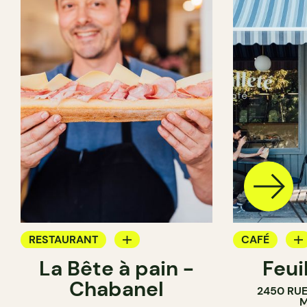
RESTAURANT
CAFÉ
La Bête à pain -
Feui
CAFÉ
PÂTISSERIE
Chabanel
2450 RUE
PÂTISSERIE
M