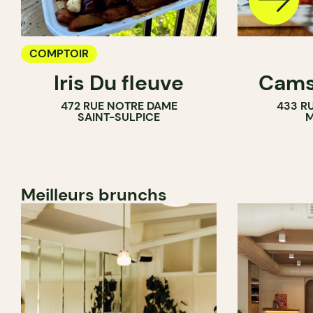
COMPTOIR
Iris Du fleuve
Cams
472 RUE NOTRE DAME
433 RU
SAINT-SULPICE
M
Meilleurs brunchs