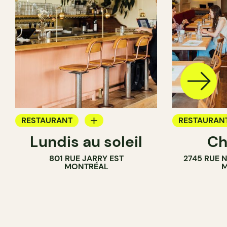
RESTAURANT
RESTAURAN
Lundis au soleil
Ch
BAR À VIN
801 RUE JARRY EST
2745 RUE 
MONTRÉAL
M