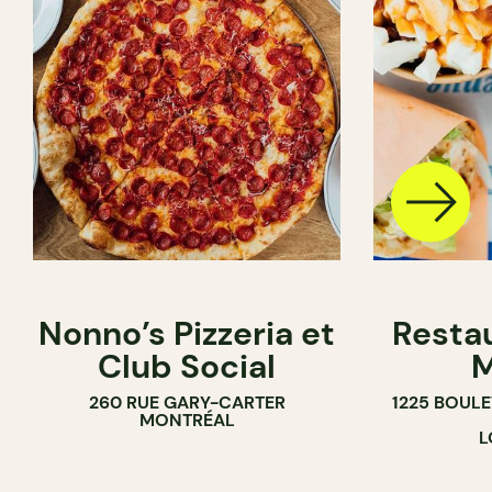
Nonno’s Pizzeria et
Resta
Club Social
M
260 RUE GARY-CARTER
1225 BOUL
MONTRÉAL
L