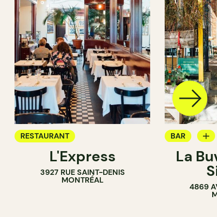
RESTAURANT
BAR
L'Express
La Bu
BAR À VIN
S
3927 RUE SAINT-DENIS
MONTRÉAL
4869 A
M