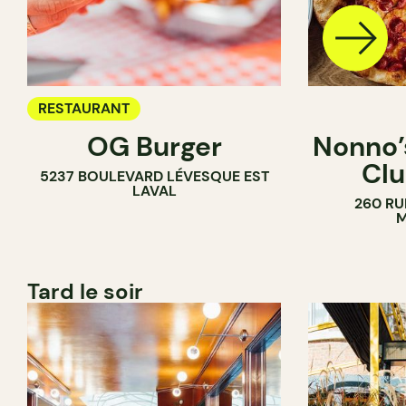
RESTAURANT
OG Burger
Nonno’s
Clu
5237 BOULEVARD LÉVESQUE EST
LAVAL
260 RU
M
Tard le soir