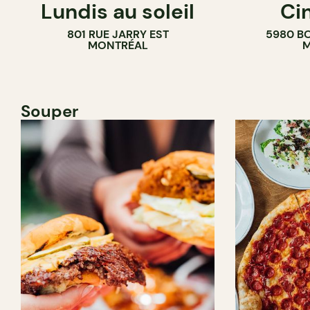
Lundis au soleil
Ci
BAR À VIN
COMPTOIR
801 RUE JARRY EST
5980 B
CAVISTE
MONTRÉAL
M
Souper