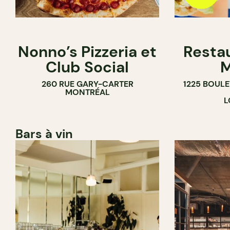
Nonno’s Pizzeria et
Resta
Club Social
M
260 RUE GARY-CARTER
1225 BOUL
MONTRÉAL
L
Bars à vin