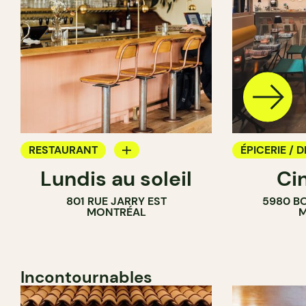
RESTAURANT
ÉPICERIE / D
Lundis au soleil
Ci
BAR À VIN
COMPTOIR
801 RUE JARRY EST
5980 B
CAVISTE
MONTRÉAL
M
Incontournables