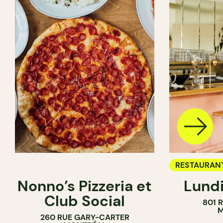
RESTAURAN
Nonno’s Pizzeria et
Lundi
BAR À VIN
Club Social
801 
M
260 RUE GARY-CARTER