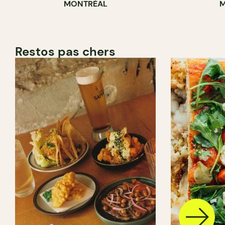
MONTRÉAL
M
Restos pas chers