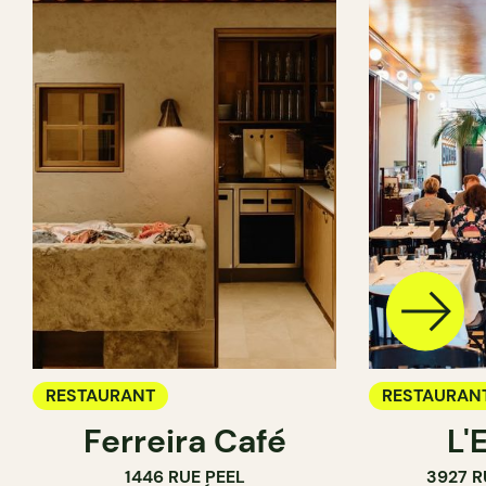
RESTAURANT
RESTAURAN
Ferreira Café
L'
1446 RUE PEEL
3927 R