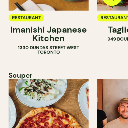
RESTAURANT
RESTAURAN
Imanishi Japanese
Tagl
Kitchen
949 BOU
1330 DUNDAS STREET WEST
TORONTO
Souper