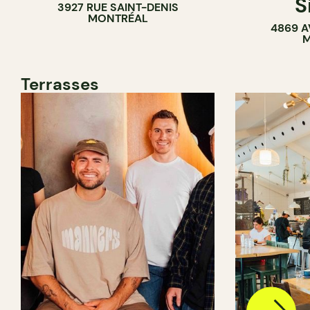
S
3927 RUE SAINT-DENIS
MONTRÉAL
4869 A
M
Terrasses