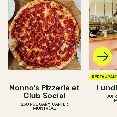
RESTAURAN
Nonno’s Pizzeria et
Lundi
BAR À VIN
Club Social
801 
M
260 RUE GARY-CARTER
MONTRÉAL