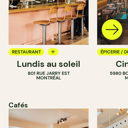
RESTAURANT
ÉPICERIE / D
Lundis au soleil
Ci
BAR À VIN
COMPTOIR
801 RUE JARRY EST
5980 B
CAVISTE
MONTRÉAL
M
Cafés