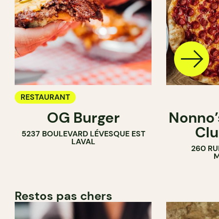
RESTAURANT
OG Burger
Nonno’s
Clu
5237 BOULEVARD LÉVESQUE EST
LAVAL
260 RU
M
Restos pas chers