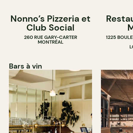
Nonno’s Pizzeria et
Resta
Club Social
M
260 RUE GARY-CARTER
1225 BOUL
MONTRÉAL
L
Bars à vin