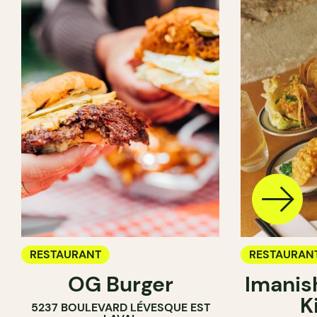
RESTAURANT
RESTAURAN
OG Burger
Imanis
K
5237 BOULEVARD LÉVESQUE EST