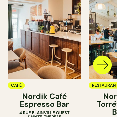
CAFÉ
RESTAURAN
Nordik Café
Nor
CAFÉ
Espresso Bar
Torré
B
4 RUE BLAINVILLE OUEST
SAINTE-THÉRÈSE