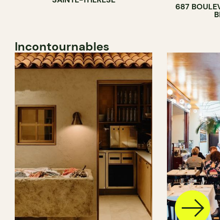
687 BOULE
B
Incontournables