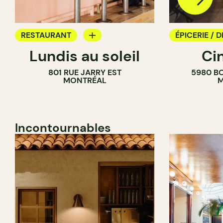
RESTAURANT
ÉPICERIE / D
Lundis au soleil
Ci
BAR À VIN
COMPTOIR
801 RUE JARRY EST
5980 B
CAVISTE
MONTRÉAL
M
Incontournables