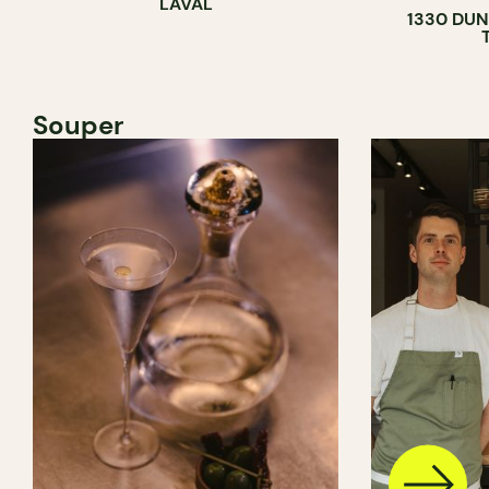
LAVAL
1330 DUN
Souper