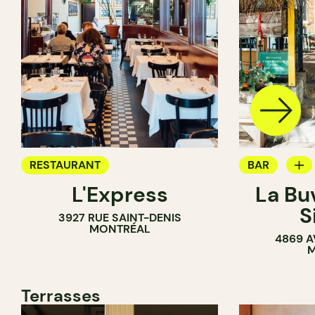
RESTAURANT
BAR
L'Express
La Bu
BAR À VIN
S
3927 RUE SAINT-DENIS
MONTRÉAL
4869 A
M
Terrasses