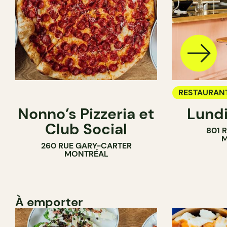
RESTAURAN
Nonno’s Pizzeria et
Lundi
BAR À VIN
Club Social
801 
M
260 RUE GARY-CARTER
MONTRÉAL
À emporter