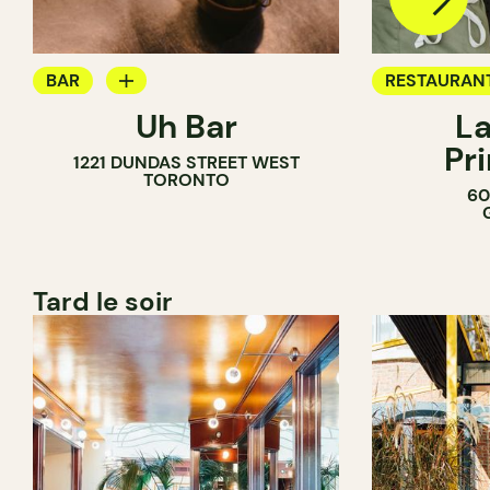
BAR
RESTAURAN
Uh Bar
La
BAR À COCKTAIL
Pr
1221 DUNDAS STREET WEST
TORONTO
60
Tard le soir