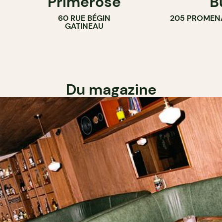
Primerose
B
60 RUE BÉGIN
205 PROMEN
GATINEAU
Du magazine