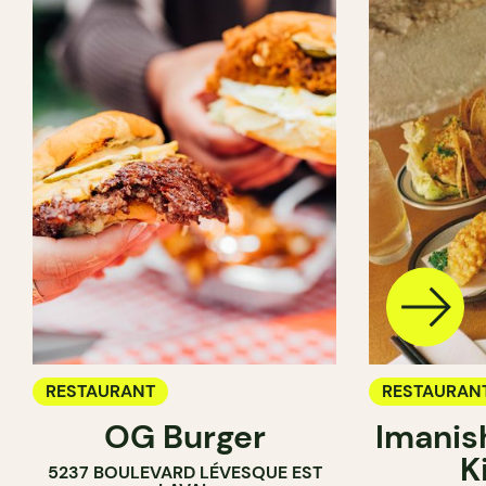
RESTAURANT
RESTAURAN
OG Burger
Imanis
K
5237 BOULEVARD LÉVESQUE EST