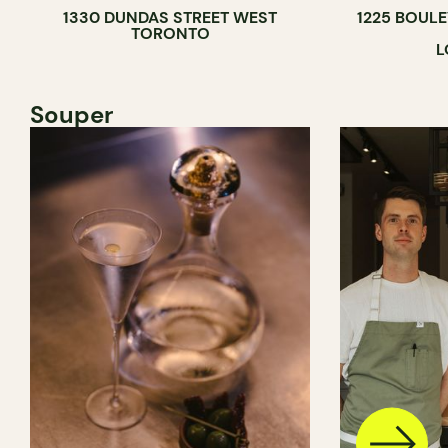
1330 DUNDAS STREET WEST
1225 BOUL
TORONTO
L
Souper