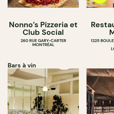
Nonno’s Pizzeria et
Resta
Club Social
M
260 RUE GARY-CARTER
1225 BOUL
MONTRÉAL
L
Bars à vin