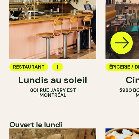
RESTAURANT
ÉPICERIE / D
Lundis au soleil
Ci
BAR À VIN
COMPTOIR
801 RUE JARRY EST
5980 B
CAVISTE
MONTRÉAL
M
Ouvert le lundi