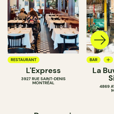
RESTAURANT
BAR
L'Express
La Bu
BAR À VIN
S
3927 RUE SAINT-DENIS
MONTRÉAL
4869 A
M