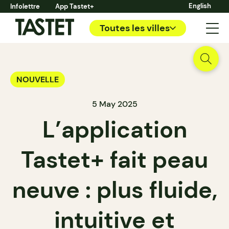
English
Infolettre
App Tastet+
Toutes les villes
NOUVELLE
5 May 2025
L’application
Tastet+ fait peau
neuve : plus fluide,
intuitive et