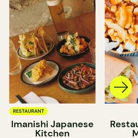
RESTAURANT
Imanishi Japanese
Resta
Kitchen
M