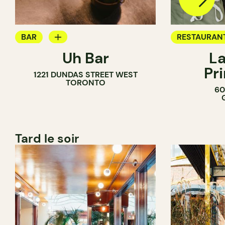
BAR
RESTAURAN
Uh Bar
La
BAR À COCKTAIL
Pr
1221 DUNDAS STREET WEST
TORONTO
60
Tard le soir