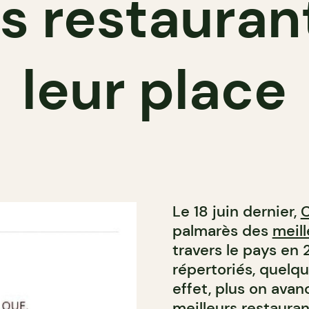
es restauran
leur place
Le 18 juin dernier,
C
palmarès des
meil
travers le pays en 
répertoriés, quelqu
effet, plus on ava
meilleurs restaura