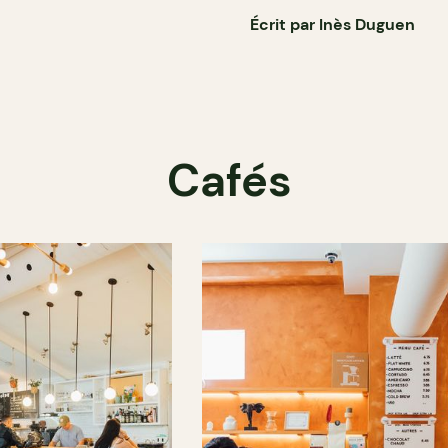
Écrit par Inès Duguen
Cafés