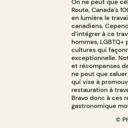
On ne peut que cé
Route, Canada’s 10
en lumière le trava
canadiens. Cependa
d’intégrer à ce trav
hommes, LGBTQ+ pro
cultures qui façon
exceptionnelle. No
et récompenses de
ne peut que saluer 
qui vise à promouv
restauration à trav
Bravo donc à ces r
gastronomique mont
© P