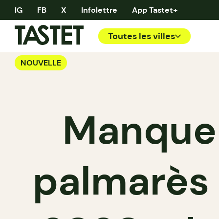
IG
FB
X
Infolettre
App Tastet+
Toutes les villes
NOUVELLE
Manque 
palmarès 