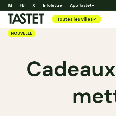
IG
FB
X
Infolettre
App Tastet+
Toutes les villes
NOUVELLE
Cadeaux 
mett