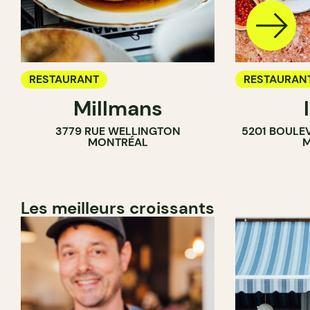
RESTAURANT
RESTAURAN
Millmans
CAFÉ
3779 RUE WELLINGTON
5201 BOULE
BAR À VIN
MONTRÉAL
M
CAVISTE
Les meilleurs croissants