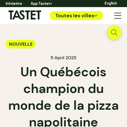
English
Infolettre
App Tastet+
Toutes les villes
NOUVELLE
11 April 2025
Un Québécois
champion du
monde de la pizza
napolitaine