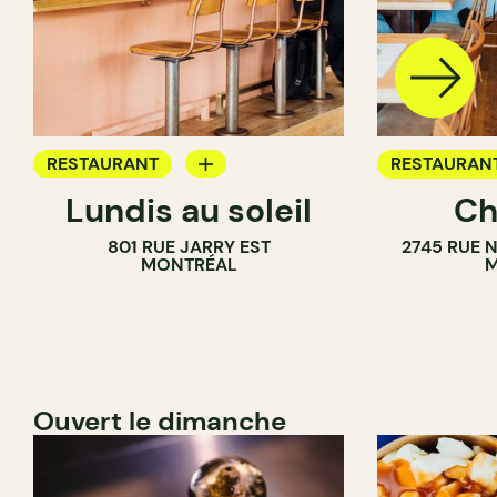
RESTAURANT
RESTAURAN
Lundis au soleil
Ch
BAR À VIN
801 RUE JARRY EST
2745 RUE 
MONTRÉAL
M
Ouvert le dimanche