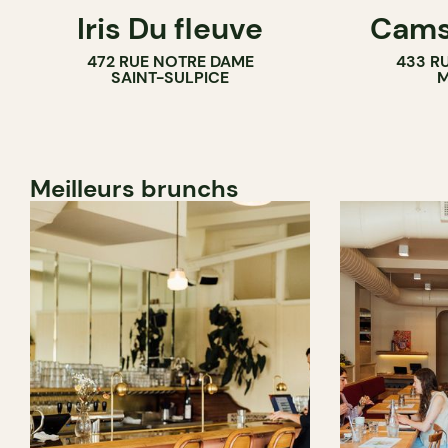
Iris Du fleuve
Cams
472 RUE NOTRE DAME
433 RU
SAINT-SULPICE
M
Meilleurs brunchs