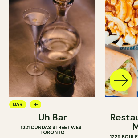
BAR
Uh Bar
Resta
BAR À COCKTAIL
M
1221 DUNDAS STREET WEST
TORONTO
1225 BOUL