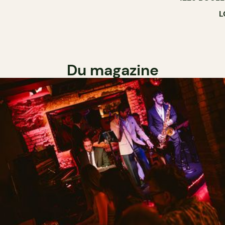
L
Du magazine