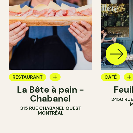
RESTAURANT
CAFÉ
La Bête à pain -
Feui
CAFÉ
PÂTISSERIE
Chabanel
2450 RUE
PÂTISSERIE
M
315 RUE CHABANEL OUEST
BOULANGERIE
MONTRÉAL