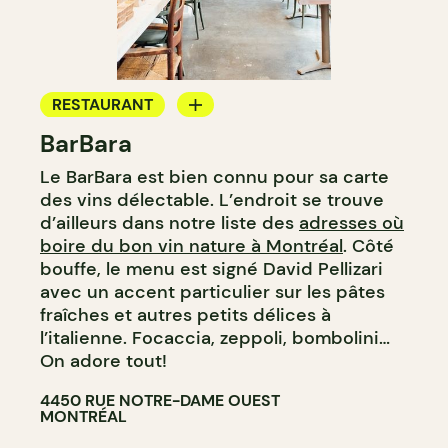
RESTAURANT
BarBara
CAFÉ
Le BarBara est bien connu pour sa carte
BAR À VIN
des vins délectable. L’endroit se trouve
BAR À COCKTAIL
d’ailleurs dans notre liste des
adresses où
boire du bon vin nature à Montréal
. Côté
bouffe, le menu est signé David Pellizari
avec un accent particulier sur les pâtes
fraîches et autres petits délices à
l’italienne. Focaccia, zeppoli, bombolini…
On adore tout!
4450 RUE NOTRE-DAME OUEST
MONTRÉAL