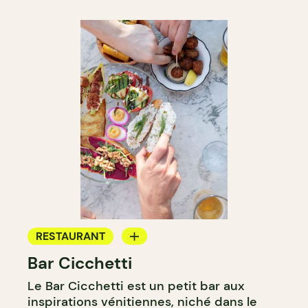
RESTAURANT
Bar Cicchetti
BAR
Le Bar Cicchetti est un petit bar aux
BAR À VIN
inspirations vénitiennes, niché dans le