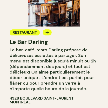
RESTAURANT
Le Bar Darling
CAFÉ
Le bar-café-resto Darling prépare de
BAR
délicieuses assiettes à partager. Son
BAR À COCKTAIL
menu est disponible jusqu’à minuit ou 2h
(dépendamment des jours) et tout est
délicieux! On aime particulièrement le
décor unique : L’endroit est parfait pour
flâner ou pour prendre un verre à
n’importe quelle heure de la journée.
4328 BOULEVARD SAINT-LAURENT
MONTRÉAL