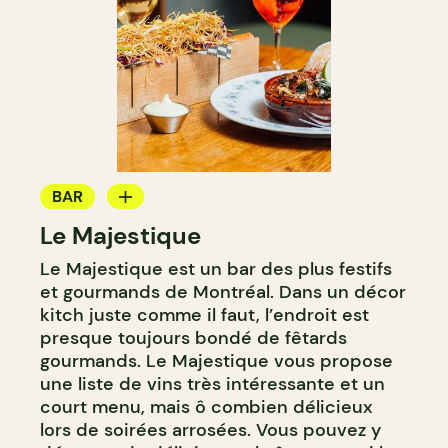
BAR
Le Majestique
BAR À VIN
Le Majestique est un bar des plus festifs
BAR À COCKTAIL
et gourmands de Montréal. Dans un décor
kitch juste comme il faut, l’endroit est
presque toujours bondé de fêtards
gourmands. Le Majestique vous propose
une liste de vins très intéressante et un
court menu, mais ô combien délicieux
lors de soirées arrosées. Vous pouvez y