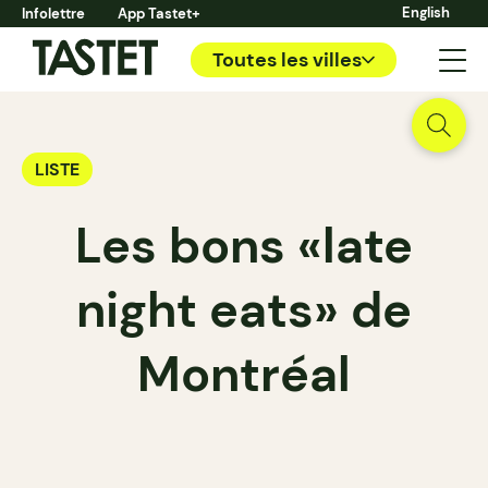
English
Infolettre
App Tastet+
Toutes les villes
LISTE
Les bons «late
night eats» de
Montréal