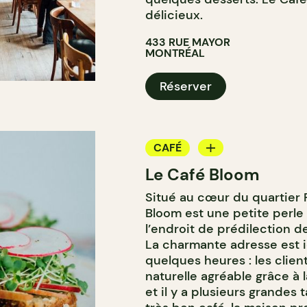
délicieux.
433 RUE MAYOR
MONTRÉAL
Réserver
CAFÉ
Le Café Bloom
CAVISTE
Situé au cœur du quartier 
Bloom est une petite perl
l’endroit de prédilection de
La charmante adresse est id
quelques heures : les clien
naturelle agréable grâce à 
et il y a plusieurs grandes