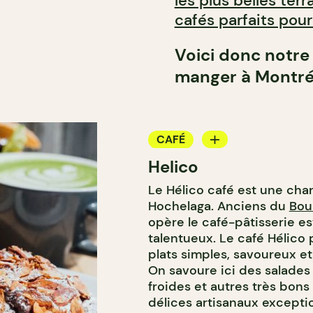
les plus belles terr
cafés parfaits pour
Voici donc notre 
manger à Montréa
CAFÉ
Helico
BOULANGERIE
Le Hélico café est une cha
COMPTOIR
Hochelaga. Anciens du
Boui
opère le café-pâtisserie e
talentueux. Le café Hélic
plats simples, savoureux et
On savoure ici des salades
froides et autres très bons 
délices artisanaux except