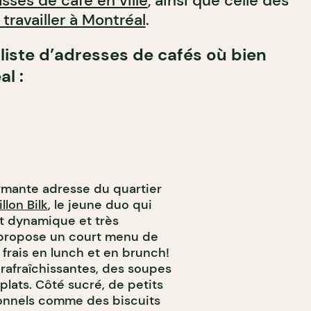
asses de café en ville
, ainsi que celle des
 travailler à Montréal
.
liste d’adresses de cafés où bien
l :
rmante adresse du quartier
llon Bilk
, le jeune duo qui
st dynamique et très
o propose un court menu de
 frais en lunch et en brunch!
 rafraîchissantes, des soupes
plats. Côté sucré, de petits
ionnels comme des biscuits