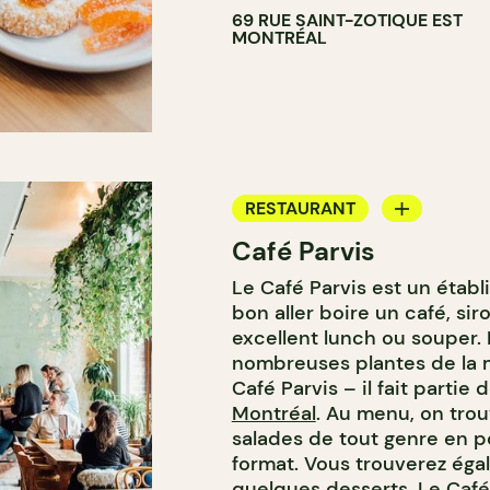
69 RUE SAINT-ZOTIQUE EST
MONTRÉAL
RESTAURANT
Café Parvis
CAFÉ
Le Café Parvis est un établ
bon aller boire un café, si
excellent lunch ou souper.
nombreuses plantes de la 
Café Parvis – il fait partie 
Montréal
. Au menu, on trou
salades de tout genre en p
format. Vous trouverez éga
quelques desserts. Le Café 