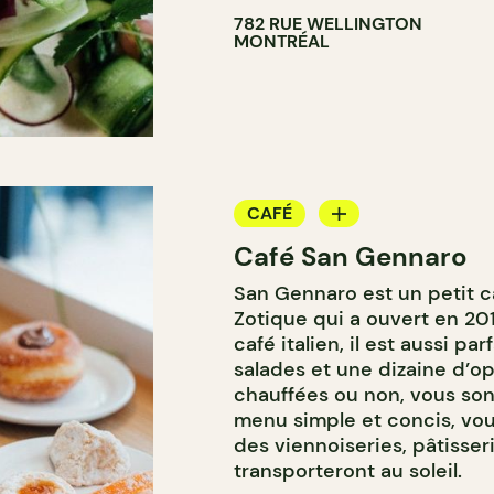
782 RUE WELLINGTON
MONTRÉAL
CAFÉ
Café San Gennaro
CRÈME GLACÉE
San Gennaro est un petit ca
COMPTOIR
Zotique qui a ouvert en 201
café italien, il est aussi par
salades et une dizaine d’opt
chauffées ou non, vous son
menu simple et concis, vo
des viennoiseries, pâtisser
transporteront au soleil.