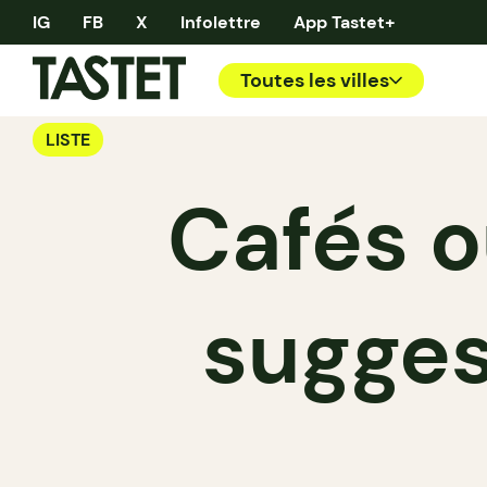
IG
FB
X
Infolettre
App Tastet+
Toutes les villes
LISTE
Cafés o
sugges