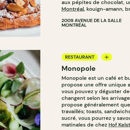
aux pépites de chocolat, 
Montréal
, kouign-amann, br
2009 AVENUE DE LA SALLE
MONTRÉAL
RESTAURANT
Monopole
CAFÉ
Monopole est un café et b
BAR À VIN
propose une offre unique au
CAVISTE
vous pouvez y déguster de d
changent selon les arrivages
propose généralement quel
travaillés; toasts, sandwich
sucré, vous pourrez y savou
matinales de chez
Hof Kels