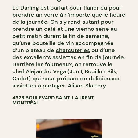
Le
Darling
est parfait pour flâner ou pour
BAR
prendre un verre
à n’importe quelle heure
BAR À COCKTAIL
de la journée. On s’y rend autant pour
prendre un café et une viennoiserie au
petit matin durant la fin de semaine,
qu’une bouteille de vin accompagnée
d’un plateau de
charcuteries
ou d’une
des excellents assiettes en fin de journée.
Derrière les fourneaux, on retrouve le
chef Alejandro Vega (Jun I, Bouillon Bilk,
Cadet) qui nous prépare de délicieuses
assiettes à partager. Alison Slattery
4328 BOULEVARD SAINT-LAURENT
MONTRÉAL