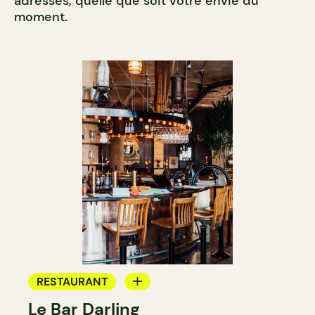
adresses, quelle que soit votre envie du
moment.
RESTAURANT
Le Bar Darling
CAFÉ