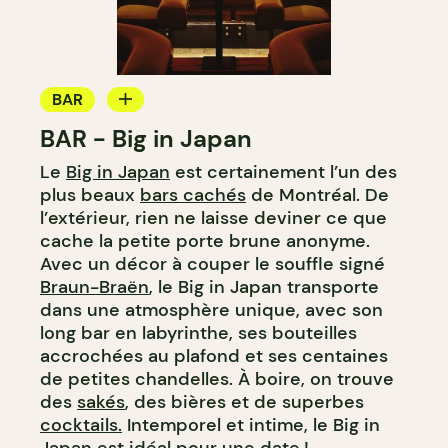
BAR
BAR - Big in Japan
BAR À COCKTAIL
Le
Big in Japan
est certainement l’un des
plus beaux
bars cachés
de Montréal. De
l’extérieur, rien ne laisse deviner ce que
cache la petite porte brune anonyme.
Avec un décor à couper le souffle signé
Braun-Braën
, le Big in Japan transporte
dans une atmosphère unique, avec son
long bar en labyrinthe, ses bouteilles
accrochées au plafond et ses centaines
de petites chandelles. À boire, on trouve
des
sakés
, des bières et de superbes
cocktails.
Intemporel et intime, le Big in
Japan est idéal pour une
date !