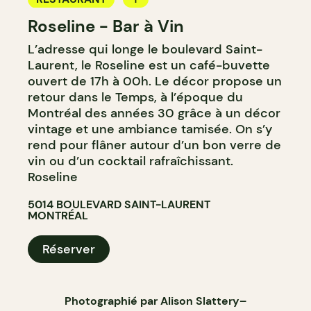
Roseline - Bar à Vin
CAFÉ
L’adresse qui longe le boulevard Saint-
BAR
Laurent, le Roseline est un café-buvette
BAR À VIN
ouvert de 17h à 00h. Le décor propose un
retour dans le Temps, à l’époque du
Montréal des années 30 grâce à un décor
vintage et une ambiance tamisée. On s’y
rend pour flâner autour d’un bon verre de
vin ou d’un cocktail rafraîchissant.
Roseline
5014 BOULEVARD SAINT-LAURENT
MONTRÉAL
Réserver
Photographié par
Alison Slattery
–