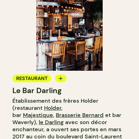
RESTAURANT
Le Bar Darling
CAFÉ
Établissement des frères Holder
BAR
(restaurant
Holder
,
BAR À COCKTAIL
bar
Majestique
,
Brasserie Bernard
et bar
Waverly),
le Darling
avec son décor
enchanteur, a ouvert ses portes en mars
2017 au coin du boulevard Saint-Laurent