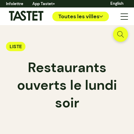
English
Infolettre
App Tastet+
Toutes les villes
LISTE
Restaurants
ouverts le lundi
soir