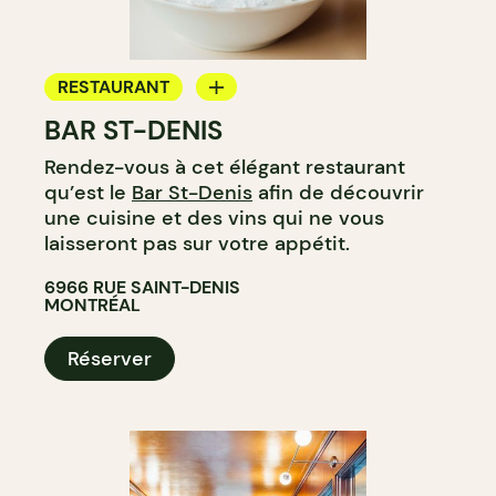
RESTAURANT
BAR ST-DENIS
BAR
Rendez-vous à cet élégant restaurant
BAR À VIN
qu’est le
Bar St-Denis
afin de découvrir
BAR À COCKTAIL
une cuisine et des vins qui ne vous
laisseront pas sur votre appétit.
6966 RUE SAINT-DENIS
MONTRÉAL
Réserver