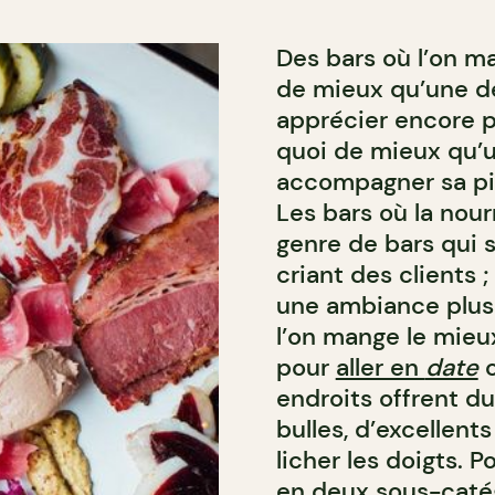
Des bars où l’on m
de mieux qu’une dé
apprécier encore p
quoi de mieux qu’u
accompagner sa pin
Les bars où la nour
genre de bars qui 
criant des clients 
une ambiance plus 
l’on mange le mieu
pour
aller en
date
o
endroits offrent du
bulles, d’excellent
licher les doigts. P
en deux sous-catégo