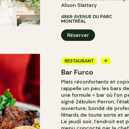
Alison Slattery
4869 AVENUE DU PARC
MONTRÉAL
Réserver
RESTAURANT
Bar Furco
BAR
Plats réconfortants et cop
BAR À VIN
rappelle un peu les bars de 
une formule « bar où l’on 
signé Zébulon Perron, l’ét
ouverture, bondé de profes
fêtards de toute sorte et
Le jeudi soir, l’endroit est
menu concocté par la cheff