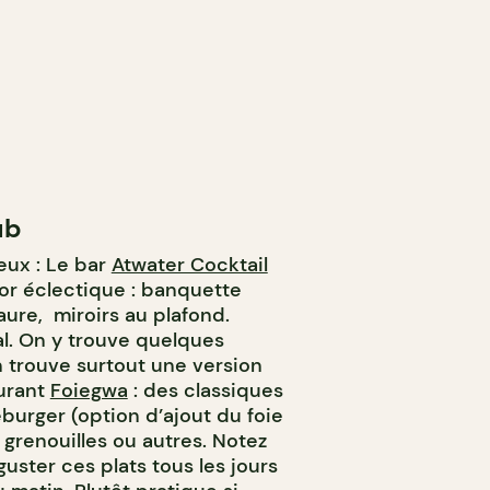
ub
eux : Le bar
Atwater Cocktail
r éclectique : banquette
aure, miroirs au plafond.
al. On y trouve quelques
n trouve surtout une version
urant
Foiegwa
: des classiques
eburger (option d’ajout du foie
 grenouilles ou autres. Notez
ster ces plats tous les jours