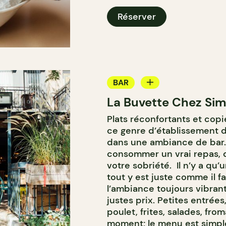
Réserver
BAR
La Buvette Chez Si
BAR À VIN
Plats réconfortants et copi
ce genre d’établissement de
dans une ambiance de bar. I
consommer un vrai repas, q
votre sobriété. Il n’y a qu’
tout y est juste comme il f
l’ambiance toujours vibrant
justes prix. Petites entrée
poulet, frites, salades, fro
moment; le menu est simple