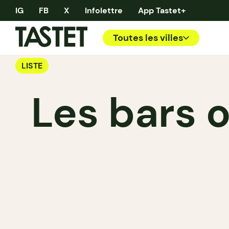
IG
FB
X
Infolettre
App Tastet+
Toutes les villes
LISTE
Les bars 