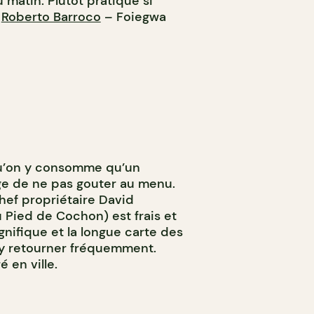
 matin. Plutôt pratique si
o
Roberto Barroco
– Foiegwa
u’on y consomme qu’un
ège de ne pas gouter au menu.
ef propriétaire David
Pied de Cochon) est frais et
nifique et la longue carte des
’y retourner fréquemment.
 en ville.