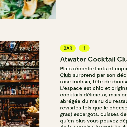
BAR
Atwater Cocktail Cl
BAR À COCKTAIL
Plats réconfortants et copi
Club
surprend par son déco
rose fuchsia, tête de dinos
L’espace est chic et origin
cocktails délicieux, mais o
abrégée du menu du resta
revisités tels que le chees
gras) escargots, cuisses de
qu’en plus vous pouvez dégu