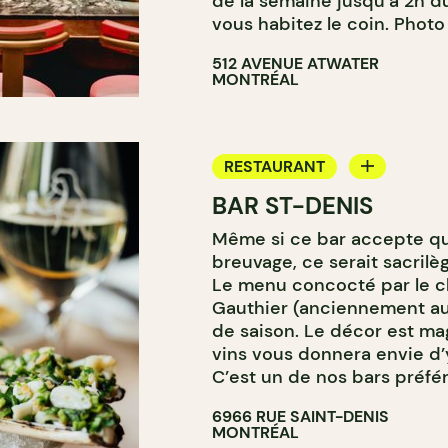
de la semaine jusqu’à 2h du
vous habitez le coin. Phot
512 AVENUE ATWATER
MONTRÉAL
RESTAURANT
BAR ST-DENIS
BAR
Même si ce bar accepte q
BAR À VIN
breuvage, ce serait sacril
BAR À COCKTAIL
Le menu concocté par le ch
Gauthier (anciennement au 
de saison. Le décor est mag
vins vous donnera envie d
C’est un de nos bars préféré
6966 RUE SAINT-DENIS
MONTRÉAL