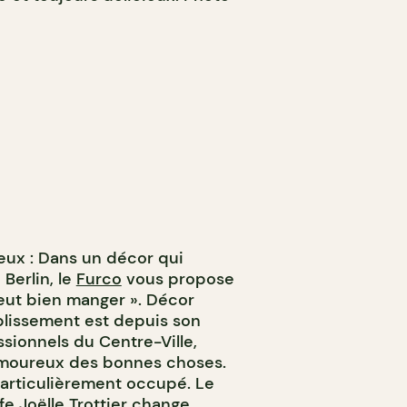
ieux : Dans un décor qui
Berlin, le
Furco
vous propose
peut bien manger ». Décor
ablissement est depuis son
sionnels du Centre-Ville,
 amoureux des bonnes choses.
 particulièrement occupé. Le
e Joëlle Trottier change