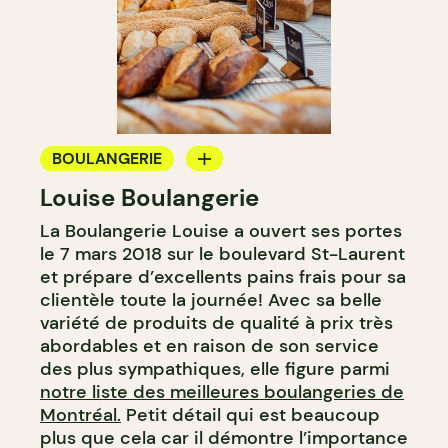
BOULANGERIE
Louise Boulangerie
COMPTOIR
La Boulangerie Louise a ouvert ses portes
le 7 mars 2018 sur le boulevard St-Laurent
et prépare d’excellents pains frais pour sa
clientèle toute la journée! Avec sa belle
variété de produits de qualité à prix très
abordables et en raison de son service
des plus sympathiques, elle figure parmi
notre liste des meilleures boulangeries de
Montréal.
Petit détail qui est beaucoup
plus que cela car il démontre l’importance