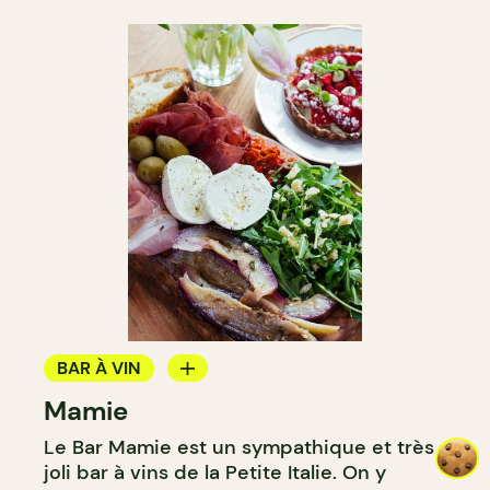
BAR À VIN
Mamie
CAVISTE
Le Bar Mamie est un sympathique et très
joli bar à vins de la Petite Italie. On y