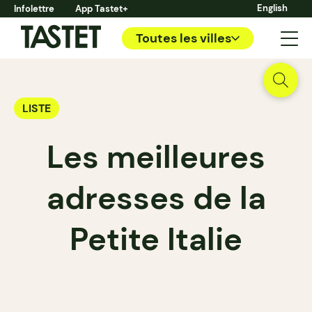
English
Infolettre
App Tastet+
Toutes les villes
LISTE
Les meilleures
adresses de la
Petite Italie