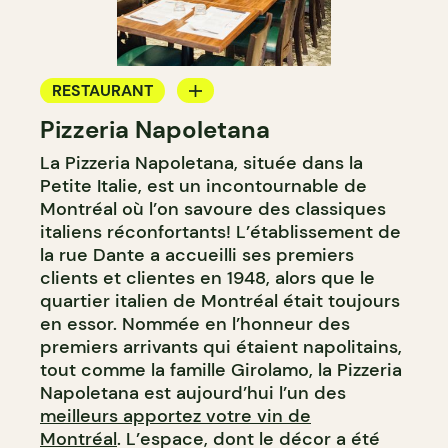
RESTAURANT
Pizzeria Napoletana
APPORTEZ VOTRE VIN
La Pizzeria Napoletana, située dans la
Petite Italie, est un incontournable de
Montréal où l’on savoure des classiques
italiens réconfortants! L’établissement de
la rue Dante a accueilli ses premiers
clients et clientes en 1948, alors que le
quartier italien de Montréal était toujours
en essor. Nommée en l’honneur des
premiers arrivants qui étaient napolitains,
tout comme la famille Girolamo, la Pizzeria
Napoletana est aujourd’hui l’un des
meilleurs apportez votre vin de
Montréal
. L’espace, dont le décor a été