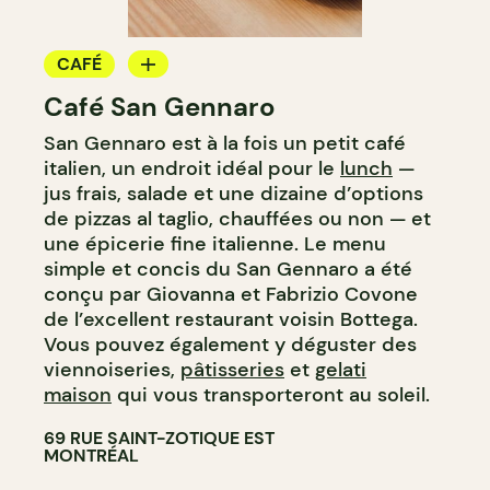
CAFÉ
Café San Gennaro
CRÈME GLACÉE
San Gennaro est à la fois un petit café
COMPTOIR
italien, un endroit idéal pour le
lunch
—
jus frais, salade et une dizaine d’options
de pizzas al taglio, chauffées ou non — et
une épicerie fine italienne. Le menu
simple et concis du San Gennaro a été
conçu par Giovanna et Fabrizio Covone
de l’excellent restaurant voisin Bottega.
Vous pouvez également y déguster des
viennoiseries,
pâtisseries
et
gelati
maison
qui vous transporteront au soleil.
69 RUE SAINT-ZOTIQUE EST
MONTRÉAL