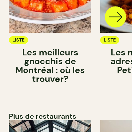
LISTE
LISTE
Les meilleurs
Les 
gnocchis de
adre
Montréal : où les
Pet
trouver?
Plus de restaurants